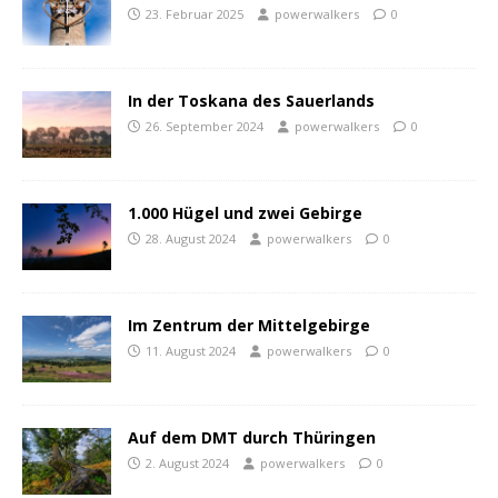
23. Februar 2025
powerwalkers
0
In der Toskana des Sauerlands
26. September 2024
powerwalkers
0
1.000 Hügel und zwei Gebirge
28. August 2024
powerwalkers
0
Im Zentrum der Mittelgebirge
11. August 2024
powerwalkers
0
Auf dem DMT durch Thüringen
2. August 2024
powerwalkers
0