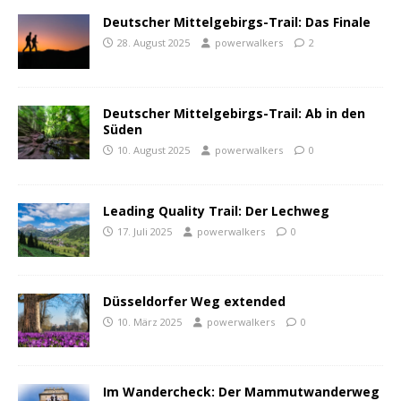
Deutscher Mittelgebirgs-Trail: Das Finale
28. August 2025
powerwalkers
2
Deutscher Mittelgebirgs-Trail: Ab in den
Süden
10. August 2025
powerwalkers
0
Leading Quality Trail: Der Lechweg
17. Juli 2025
powerwalkers
0
Düsseldorfer Weg extended
10. März 2025
powerwalkers
0
Im Wandercheck: Der Mammutwanderweg