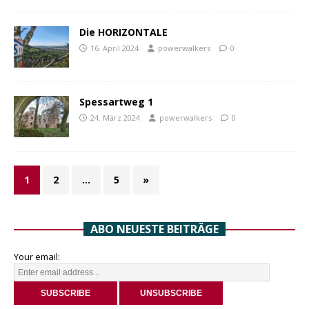
Die HORIZONTALE
16. April 2024
powerwalkers
0
Spessartweg 1
24. März 2024
powerwalkers
0
1
2
…
5
»
ABO NEUESTE BEITRÄGE
Your email: