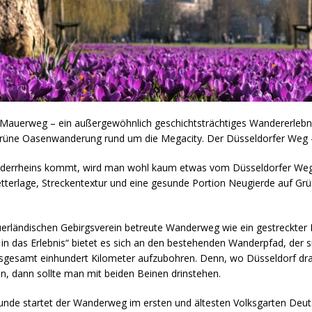
 Mauerweg – ein außergewöhnlich geschichtsträchtiges Wandererlebni
 grüne Oasenwanderung rund um die Megacity. Der Düsseldorfer Weg 
derrheins kommt, wird man wohl kaum etwas vom Düsseldorfer Weg 
terlage, Streckentextur und eine gesunde Portion Neugierde auf Grü
Sauerländischen Gebirgsverein betreute Wanderweg wie ein gestreckte
n in das Erlebnis“ bietet es sich an den bestehenden Wanderpfad, der 
gesamt einhundert Kilometer aufzubohren. Denn, wo Düsseldorf drauf 
, dann sollte man mit beiden Beinen drinstehen.
nde startet der Wanderweg im ersten und ältesten Volksgarten Deut