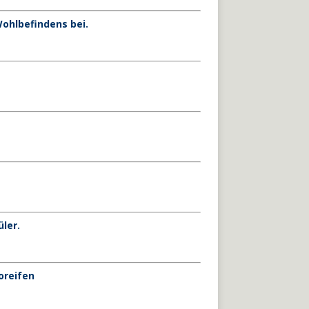
ohlbefindens bei.
ler.
oreifen