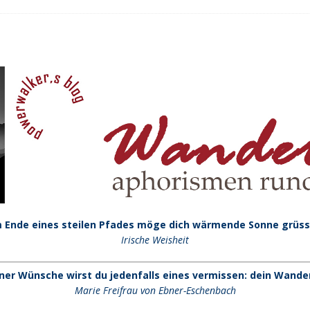
n Trail
URBAN WALKS
ig
QUALITÄTSWANDERWEGE
r Drachenwege
ODENWALD
 Ende eines steilen Pfades möge dich wärmende Sonne grüss
Irische Weisheit
iner Wünsche wirst du jedenfalls eines vermissen: dein Wander
Marie Freifrau von Ebner-Eschenbach