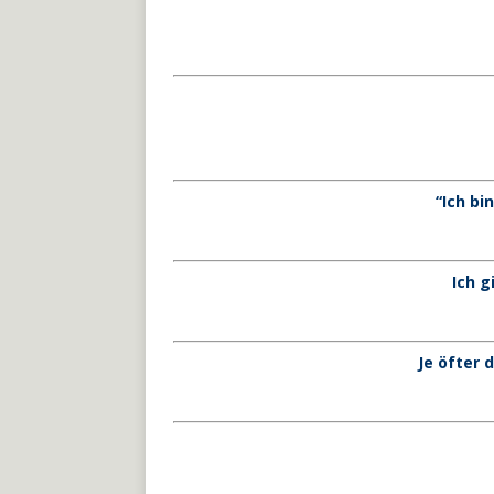
“Ich bi
Ich g
Je öfter 