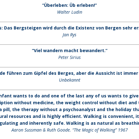
“Überleben: Üb erleben!”
Walter Ludin
s: Das Bergsteigen wird durch die Existenz von Bergen sehr er
Jan Rys
“Viel wandern macht bewandert.”
Peter Sirius
ade führen zum Gipfel des Berges, aber die Aussicht ist immer 
Unbekannt
infant wants to do and one of the last any of us wants to give
ription without medicine, the weight control without diet and 
t a pill, the therapy without a psychoanalyst and the holiday th
al resources and is highly efficient. Walking is convenient, it
gulating and inherently safe. Walking is as natural as breath
Aaron Sussman & Ruth Goode. “The Magic of Walking” 1967