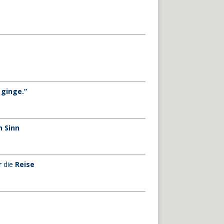
 ginge.”
 Sinn
r
die
Reise