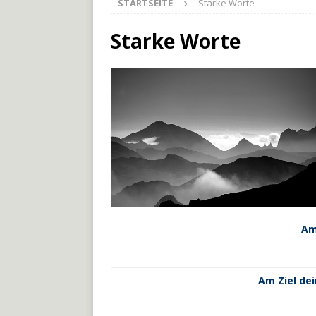
STARTSEITE
Starke Worte
[ 27. Mai 2026 ]
Der Münche
[ 3. Mai 2026 ]
Der Bliesste
Starke Worte
[ 29. Juli 2026 ]
Odenwälde
Am
Am Ziel de