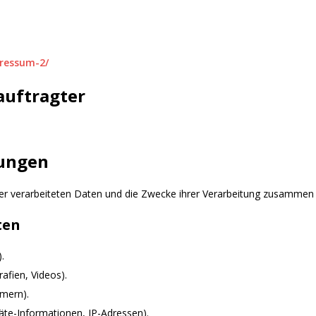
pressum-2/
auftragter
tungen
der verarbeiteten Daten und die Zwecke ihrer Verarbeitung zusammen 
ten
.
afien, Videos).
mmern).
te-Informationen, IP-Adressen).