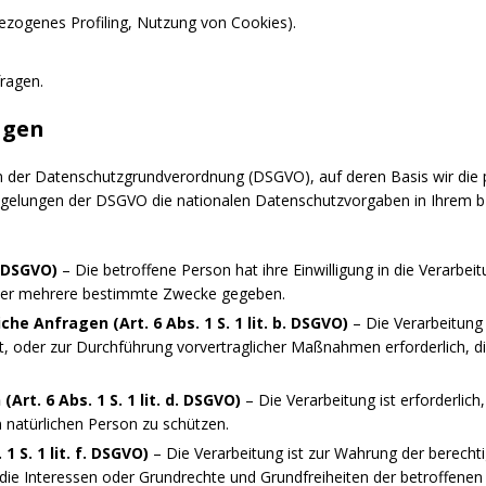
bezogenes Profiling, Nutzung von Cookies).
ragen.
agen
en der Datenschutzgrundverordnung (DSGVO), auf deren Basis wir die
 Regelungen der DSGVO die nationalen Datenschutzvorgaben in Ihrem 
 a DSGVO)
– Die betroffene Person hat ihre Einwilligung in die Verarb
oder mehrere bestimmte Zwecke gegeben.
he Anfragen (Art. 6 Abs. 1 S. 1 lit. b. DSGVO)
– Die Verarbeitung i
st, oder zur Durchführung vorvertraglicher Maßnahmen erforderlich, d
rt. 6 Abs. 1 S. 1 lit. d. DSGVO)
– Die Verarbeitung ist erforderlic
 natürlichen Person zu schützen.
1 S. 1 lit. f. DSGVO)
– Die Verarbeitung ist zur Wahrung der berecht
ht die Interessen oder Grundrechte und Grundfreiheiten der betroffen