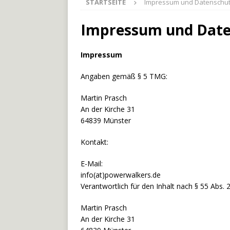
STARTSEITE
Impressum und Datenschu
[ 27. Mai 2026 ]
Der Münche
[ 3. Mai 2026 ]
Der Bliesste
Impressum und Date
[ 29. Juli 2026 ]
Odenwälde
Impressum
Angaben gemäß § 5 TMG:
Martin Prasch
An der Kirche 31
64839 Münster
Kontakt:
E-Mail:
info(at)powerwalkers.de
Verantwortlich für den Inhalt nach § 55 Abs. 
Martin Prasch
An der Kirche 31