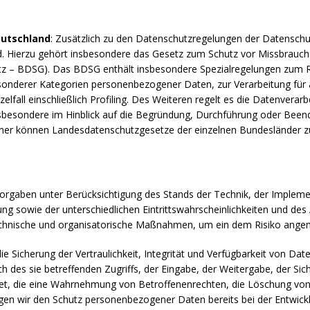
eutschland
: Zusätzlich zu den Datenschutzregelungen der Datensch
. Hierzu gehört insbesondere das Gesetz zum Schutz vor Missbrauc
z – BDSG). Das BDSG enthält insbesondere Spezialregelungen zum R
sonderer Kategorien personenbezogener Daten, zur Verarbeitung für
elfall einschließlich Profiling. Des Weiteren regelt es die Datenverar
nsbesondere im Hinblick auf die Begründung, Durchführung oder Been
Ferner können Landesdatenschutzgesetze der einzelnen Bundesländer 
Vorgaben unter Berücksichtigung des Stands der Technik, der Implem
ng sowie der unterschiedlichen Eintrittswahrscheinlichkeiten und d
technische und organisatorische Maßnahmen, um ein dem Risiko ange
icherung der Vertraulichkeit, Integrität und Verfügbarkeit von Dat
 des sie betreffenden Zugriffs, der Eingabe, der Weitergabe, der Sic
tet, die eine Wahrnehmung von Betroffenenrechten, die Löschung vo
tigen wir den Schutz personenbezogener Daten bereits bei der Entwi