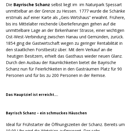
Die
Bayrische Schanz
selbst liegt im im Naturpark Spessart
unmittelbar an der Grenze zu Hessen. 1777 wurde die Schänke
erstmals auf einer Karte als „Geis-Wirtshaus“ erwähnt. Frühere,
bis ins Mittelalter reichende Überlieferungen gehen auf die
unmittelbare Lage an der Birkenhainer Strasse, einer wichtigen
Ost-West-Verbindung zwischen Hanau und Gemünden, zurück.
1854 ging die Gastwirtschaft wegen zu geringer Rentabilität in
den staatlichen Forstbesitz über. Mit dem Verkauf an die
heutigen Besitzern, erhielt das Gasthaus wieder neuen Glanz.
Durch den Ausbau der Räumlichkeiten bietet die Bayrische
Schanz nun für Feierlichkeiten in den Gasträumen Platz für 90
Personen und für bis zu 200 Personen in der Remise.
Das Hauptziel ist erreicht….
Bayrisch Schanz – ein schmuckes Häuschen
Ideal für Frühstarter die Öffnungszeiten der Schanz. Bereits um
10.00 Uhr wird die Wirtstüre aufgesperrt. Der sehr