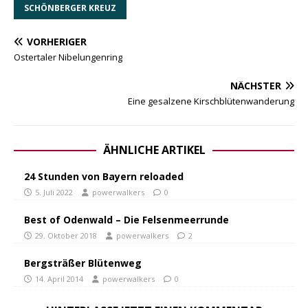
SCHÖNBERGER KREUZ
VORHERIGER
Ostertaler Nibelungenring
NÄCHSTER
Eine gesalzene Kirschblütenwanderung
ÄHNLICHE ARTIKEL
24 Stunden von Bayern reloaded
5. Juli 2022
powerwalkers
0
Best of Odenwald – Die Felsenmeerrunde
29. Oktober 2018
powerwalkers
2
Bergsträßer Blütenweg
14. April 2014
powerwalkers
0