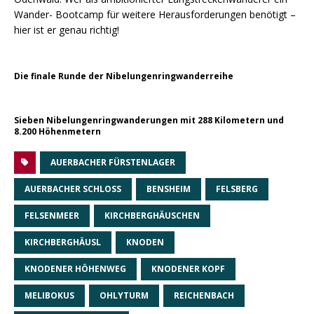
Wander- Bootcamp für weitere Herausforderungen benötigt –
hier ist er genau richtig!
Die finale Runde der Nibelungenringwanderreihe
Sieben Nibelungenringwanderungen mit 288 Kilometern und
8.200 Höhenmetern
AUERBACHER FÜRSTENLAGER
AUERBACHER SCHLOSS
BENSHEIM
FELSBERG
FELSENMEER
KIRCHBERGHÄUSCHEN
KIRCHBERGHÄUSL
KNODEN
KNODENER HÖHENWEG
KNODENER KOPF
MELIBOKUS
OHLYTURM
REICHENBACH