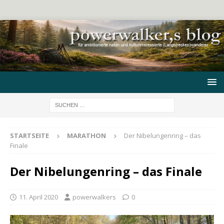
STARTSEITE
MARATHON
Der Nibelungenring – das
Finale
Der Nibelungenring – das Finale
11. April 2020
powerwalkers
0