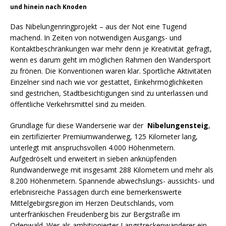
und hinein nach Knoden
Das Nibelungenringprojekt – aus der Not eine Tugend
machend. In Zeiten von notwendigen Ausgangs- und
Kontaktbeschränkungen war mehr denn je Kreativität gefragt,
wenn es darum geht im möglichen Rahmen den Wandersport
zu frönen. Die Konventionen waren klar. Sportliche Aktivitäten
Einzelner sind nach wie vor gestattet, Einkehrmöglichkeiten
sind gestrichen, Stadtbesichtigungen sind zu unterlassen und
öffentliche Verkehrsmittel sind zu meiden.
Grundlage für diese Wanderserie war der
Nibelungensteig
,
ein zertifizierter Premiumwanderweg, 125 Kilometer lang,
unterlegt mit anspruchsvollen 4.000 Höhenmetern.
Aufgedröselt und erweitert in sieben anknüpfenden
Rundwanderwege mit insgesamt 288 Kilometern und mehr als
8.200 Höhenmetern. Spannende abwechslungs- aussichts- und
erlebnisreiche Passagen durch eine bemerkenswerte
Mittelgebirgsregion im Herzen Deutschlands, vom
unterfränkischen Freudenberg bis zur Bergstraße im
Odenwald. Wer als ambitionierter Langstreckenwanderer ein