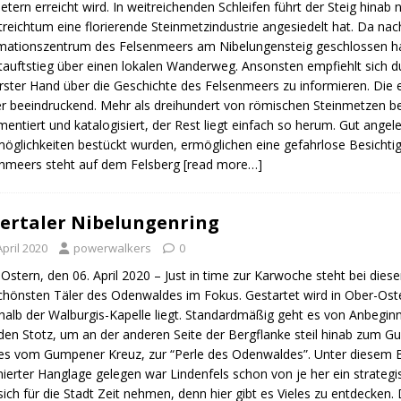
etern erreicht wird. In weitreichenden Schleifen führt der Steig hina
treichtum eine florierende Steinmetzindustrie angesiedelt hat. Da na
mationszentrum des Felsenmeers am Nibelungensteig geschlossen ha
tauftstieg über einen lokalen Wanderweg. Ansonsten empfiehlt sich 
rster Hand über die Geschichte des Felsenmeers zu informieren. Die
r beeindruckend. Mehr als dreihundert von römischen Steinmetzen bear
entiert und katalogisiert, der Rest liegt einfach so herum. Gut angele
öglichkeiten bestückt wurden, ermöglichen eine gefahrlose Besichti
nmeers steht auf dem Felsberg
[read more…]
ertaler Nibelungenring
April 2020
powerwalkers
0
Ostern, den 06. April 2020 – Just in time zur Karwoche steht bei dies
chönsten Täler des Odenwaldes im Fokus. Gestartet wird in Ober-Oster
halb der Walburgis-Kapelle liegt. Standardmäßig geht es von Anbeginn
den Stotz, um an der anderen Seite der Bergflanke steil hinab zum 
es vom Gumpener Kreuz, zur “Perle des Odenwaldes”. Unter diesem Beg
ierter Hanglage gelegen war Lindenfels schon von je her ein strategi
ich für die Stadt Zeit nehmen, denn hier gibt es Vieles zu entdecken.