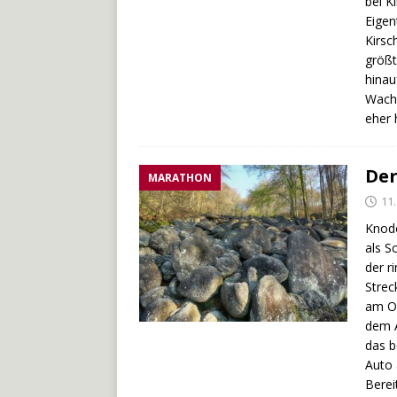
bei K
Eigen
Kirsc
größt
hinau
Wachs
eher 
Der
MARATHON
11.
Knode
als S
der r
Strec
am Or
dem A
das b
Auto 
Berei