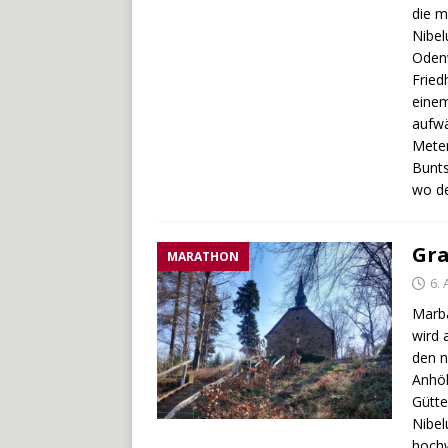
die m
Nibel
Odenw
Fried
einem
aufwä
Meter
Bunts
wo d
Gra
MARATHON
6. 
Marba
wird 
den n
Anhöh
Gütte
Nibel
hochw