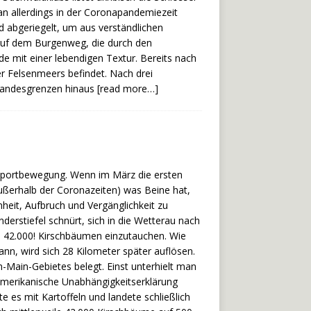
an allerdings in der Coronapandemiezeit
nd abgeriegelt, um aus verständlichen
auf dem Burgenweg, die durch den
de mit einer lebendigen Textur. Bereits nach
 Felsenmeers befindet. Nach drei
e Landesgrenzen hinaus
[read more…]
kssportbewegung. Wenn im März die ersten
 außerhalb der Coronazeiten) was Beine hat,
heit, Aufbruch und Vergänglichkeit zu
rstiefel schnürt, sich in die Wetterau nach
s 42.000! Kirschbäumen einzutauchen. Wie
nn, wird sich 28 Kilometer später auflösen.
Main-Gebietes belegt. Einst unterhielt man
amerikanische Unabhängigkeitserklärung
es mit Kartoffeln und landete schließlich