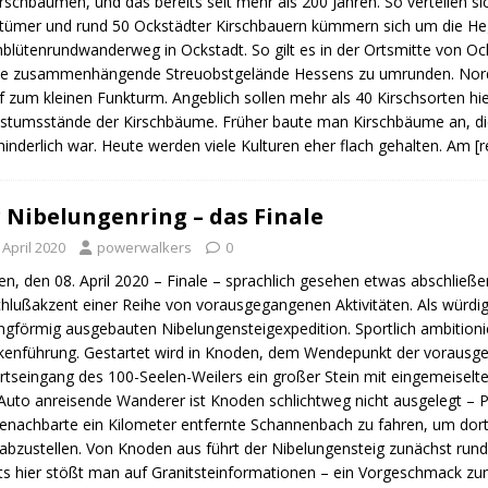
irschbäumen, und das bereits seit mehr als 200 Jahren. So verteilen s
tümer und rund 50 Ockstädter Kirschbauern kümmern sich um die Hege 
hblütenrundwanderweg in Ockstadt. So gilt es in der Ortsmitte von O
e zusammenhängende Streuobstgelände Hessens zu umrunden. Nordw
f zum kleinen Funkturm. Angeblich sollen mehr als 40 Kirschsorten hier
tumsstände der Kirschbäume. Früher baute man Kirschbäume an, die 
hinderlich war. Heute werden viele Kulturen eher flach gehalten. Am
[
 Nibelungenring – das Finale
 April 2020
powerwalkers
0
n, den 08. April 2020 – Finale – sprachlich gesehen etwas abschließ
chlußakzent einer Reihe von vorausgegangenen Aktivitäten. Als würdige
ingförmig ausgebauten Nibelungensteigexpedition. Sportlich ambitionie
kenführung. Gestartet wird in Knoden, dem Wendepunkt der vorausg
tseingang des 100-Seelen-Weilers ein großer Stein mit eingemeiselter
uto anreisende Wanderer ist Knoden schlichtweg nicht ausgelegt – Pa
enachbarte ein Kilometer entfernte Schannenbach zu fahren, um dor
abzustellen. Von Knoden aus führt der Nibelungensteig zunächst ru
ts hier stößt man auf Granitsteinformationen – ein Vorgeschmack z