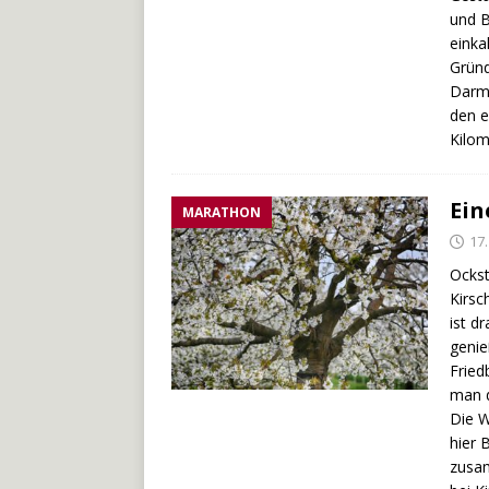
und B
einka
Gründ
Darms
den e
Kilom
Ein
MARATHON
17.
Ockst
Kirsc
ist d
genie
Fried
man d
Die W
hier 
zusam