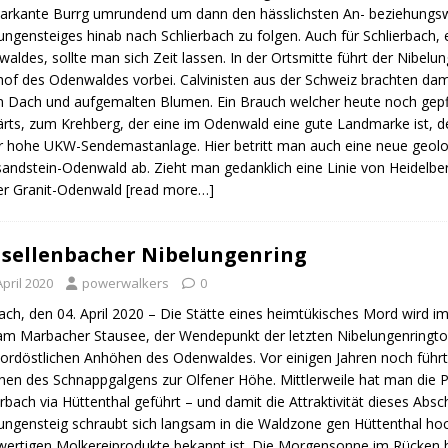
arkante Burrg umrundend um dann den hässlichsten An- beziehungswe
ungensteiges hinab nach Schlierbach zu folgen. Auch für Schlierbach,
aldes, sollte man sich Zeit lassen. In der Ortsmitte führt der Nibelun
hof des Odenwaldes vorbei. Calvinisten aus der Schweiz brachten dama
 Dach und aufgemalten Blumen. Ein Brauch welcher heute noch gepfl
rts, zum Krehberg, der eine im Odenwald eine gute Landmarke ist, de
 hohe UKW-Sendemastanlage. Hier betritt man auch eine neue geologi
andstein-Odenwald ab. Zieht man gedanklich eine Linie von Heidelbe
er Granit-Odenwald
[read more…]
sellenbacher Nibelungenring
April 2020
powerwalkers
0
ch, den 04. April 2020 – Die Stätte eines heimtükisches Mord wird i
am Marbacher Stausee, der Wendepunkt der letzten Nibelungenringto
ordöstlichen Anhöhen des Odenwaldes. Vor einigen Jahren noch führt 
en des Schnappgalgens zur Olfener Höhe. Mittlerweile hat man die
rbach via Hüttenthal geführt – und damit die Attraktivität dieses Abs
ungensteig schraubt sich langsam in die Waldzone gen Hüttenthal hoch,
ertigen Molkereiprodukte bekannt ist. Die Morgensonne im Rücken ha