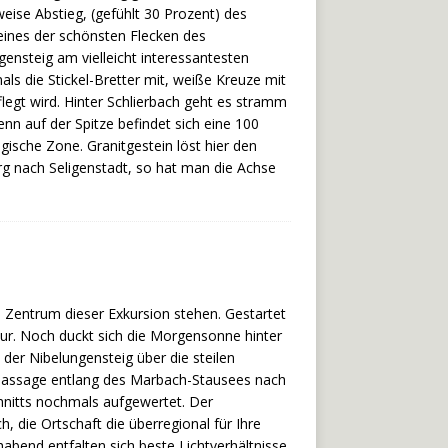
ise Abstieg, (gefühlt 30 Prozent) des
 eines der schönsten Flecken des
gensteig am vielleicht interessantesten
ls die Stickel-Bretter mit, weiße Kreuze mit
egt wird. Hinter Schlierbach geht es stramm
nn auf der Spitze befindet sich eine 100
sche Zone. Granitgestein löst hier den
rg nach Seligenstadt, so hat man die Achse
m Zentrum dieser Exkursion stehen. Gestartet
ur. Noch duckt sich die Morgensonne hinter
der Nibelungensteig über die steilen
 Passage entlang des Marbach-Stausees nach
chnitts nochmals aufgewertet. Der
 die Ortschaft die überregional für Ihre
bend entfalten sich beste Lichtverhältnisse