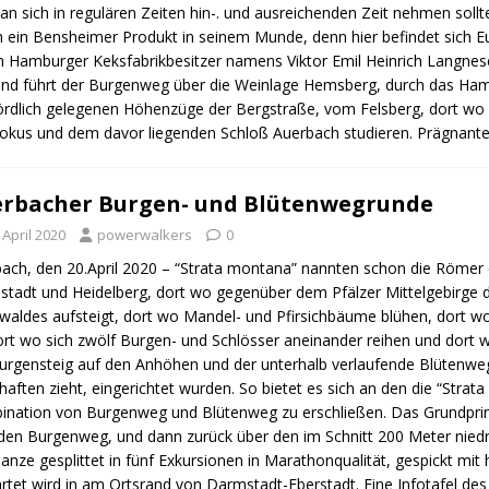
an sich in regulären Zeiten hin-. und ausreichenden Zeit nehmen soll
 ein Bensheimer Produkt in seinem Munde, denn hier befindet sich E
 Hamburger Keksfabrikbesitzer namens Viktor Emil Heinrich Langne
nd führt der Burgenweg über die Weinlage Hemsberg, durch das Ham
ördlich gelegenen Höhenzüge der Bergstraße, vom Felsberg, dort wo
okus und dem davor liegenden Schloß Auerbach studieren. Prägnant
rbacher Burgen- und Blütenwegrunde
 April 2020
powerwalkers
0
ach, den 20.April 2020 – “Strata montana” nannten schon die Römer 
tadt und Heidelberg, dort wo gegenüber dem Pfälzer Mittelgebirge 
aldes aufsteigt, dort wo Mandel- und Pfirsichbäume blühen, dort wo
dort wo sich zwölf Burgen- und Schlösser aneinander reihen und dort
urgensteig auf den Anhöhen und der unterhalb verlaufende Blütenweg
haften zieht, eingerichtet wurden. So bietet es sich an den die “Strat
nation von Burgenweg und Blütenweg zu erschließen. Das Grundprinz
den Burgenweg, und dann zurück über den im Schnitt 200 Meter nie
anze gesplittet in fünf Exkursionen in Marathonqualität, gespickt mi
rtet wird in am Ortsrand von Darmstadt-Eberstadt. Eine Infotafel des 