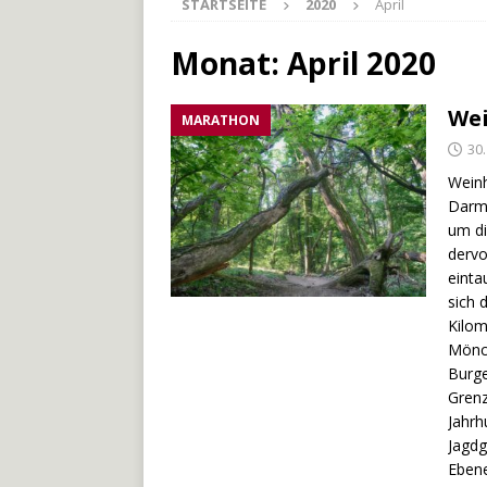
STARTSEITE
2020
April
[ 27. Mai 2026 ]
Der Münche
[ 3. Mai 2026 ]
Der Bliesste
Monat:
April 2020
[ 29. Juli 2026 ]
Odenwälde
Wei
MARATHON
30.
Weinh
Darms
um di
dervo
einta
sich 
Kilom
Mönch
Burge
Grenz
Jahrh
Jagdg
Ebene