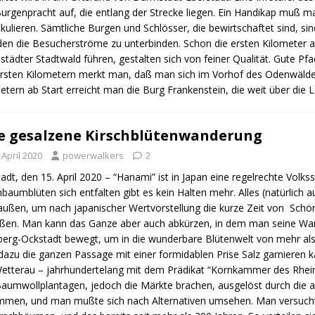
urgenpracht auf, die entlang der Strecke liegen. Ein Handikap muß m
lkulieren. Sämtliche Burgen und Schlösser, die bewirtschaftet sind, si
en die Besucherströme zu unterbinden. Schon die ersten Kilometer 
tädter Stadtwald führen, gestalten sich von feiner Qualität. Gute Pfa
rsten Kilometern merkt man, daß man sich im Vorhof des Odenwälder
etern ab Start erreicht man die Burg Frankenstein, die weit über di
e gesalzene Kirschblütenwanderung
 April 2020
powerwalkers
2
adt, den 15. April 2020 – “Hanami” ist in Japan eine regelrechte Vol
hbaumblüten sich entfalten gibt es kein Halten mehr. Alles (natürlich
raußen, um nach japanischer Wertvorstellung die kurze Zeit von Schön
ßen. Man kann das Ganze aber auch abkürzen, in dem man seine Wande
berg-Ockstadt bewegt, um in die wunderbare Blütenwelt von mehr al
azu die ganzen Passage mit einer formidablen Prise Salz garnieren ka
etterau – jahrhundertelang mit dem Prädikat “Kornkammer des Rhein-
Baumwollplantagen, jedoch die Märkte brachen, ausgelöst durch die 
men, und man mußte sich nach Alternativen umsehen. Man versuchte 