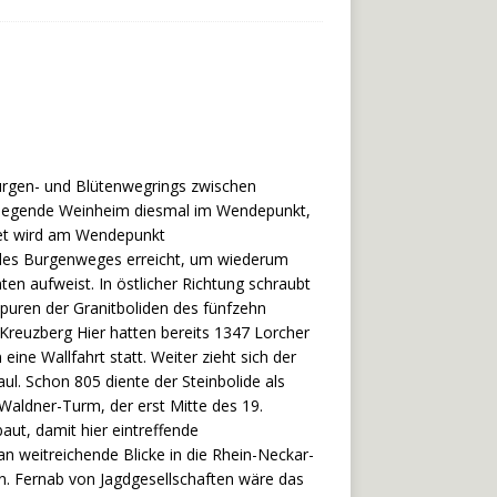
Burgen- und Blütenwegrings zwischen
 liegende Weinheim diesmal im Wendepunkt,
et wird am Wendepunkt
 des Burgenweges erreicht, um wiederum
n aufweist. In östlicher Richtung schraubt
uren der Granitboliden des fünfzehn
reuzberg Hier hatten bereits 1347 Lorcher
eine Wallfahrt statt. Weiter zieht sich der
l. Schon 805 diente der Steinbolide als
Waldner-Turm, der erst Mitte des 19.
aut, damit hier eintreffende
n weitreichende Blicke in die Rhein-Neckar-
en. Fernab von Jagdgesellschaften wäre das