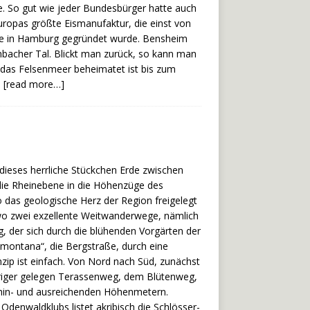
te. So gut wie jeder Bundesbürger hatte auch
uropas größte Eismanufaktur, die einst von
se in Hamburg gegründet wurde. Bensheim
bacher Tal. Blickt man zurück, so kann man
 das Felsenmeer beheimatet ist bis zum
e
[read more…]
dieses herrliche Stückchen Erde zwischen
die Rheinebene in die Höhenzüge des
 das geologische Herz der Region freigelegt
 wo zwei exzellente Weitwanderwege, nämlich
, der sich durch die blühenden Vorgärten der
a montana“, die Bergstraße, durch eine
ip ist einfach. Von Nord nach Süd, zunächst
driger gelegen Terassenweg, dem Blütenweg,
t hin- und ausreichenden Höhenmetern.
Odenwaldklubs listet akribisch die Schlösser-