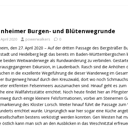
n Trail
URBAN WALKS
ig
QUALITÄTSWANDERWEGE
r Drachenwege
ODENWALD
nheimer Burgen- und Blütenwegrunde
 April 2020
powerwalkers
0
eim, den 27. April 2020 – Auf der dritten Passage des Bergsträßer 
tadt und Heidelberg liegt das bereits im Baden-Württembergischen
e beiden Weitwanderwege als Rundwanderung zu verbinden. Gestart
rausgegangenen Exkursion, in Laudenbach. Rasch sind die Anhöhen
uchen in die exzellente Wegeführung die dieser Wanderweg im Gesamte
der Burgenweg hinauf durch den Kreuzwald, dort wo noch Schmauchsp
eter entfernten Felsenmeers auszumachen sind. Hinauf geht es zum K
e eine Wallfahrtsstätte errichtet. Noch heute findet hier an Pfingsten 
nweg durch einige kleinere Felsformationen, vorbei am Steinernen Gau
markierung des Kloster Lorsch. Weiter hinauf führt die Passage zum 
underts errichtet wurde. Ursprünglich war hier sogar eine Küche angeb
esellschaften bestens verköstigt werden konnten. Gen Westen hat ma
 östlich kann man sich an den Ausblicken in das Weschnitztal erfreu