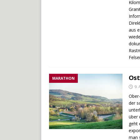
Kilom
Grani
Infor
Direk
aus e
wiede
dokum
Rastm
Felse
Ost
MARATHON
9. 
Ober-
der s
unter
über 
geht 
expon
man s