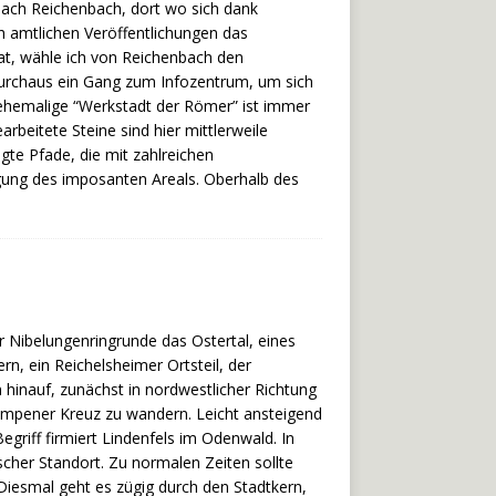
b nach Reichenbach, dort wo sich dank
ch amtlichen Veröffentlichungen das
t, wähle ich von Reichenbach den
durchaus ein Gang zum Infozentrum, um sich
 ehemalige “Werkstadt der Römer” ist immer
beitete Steine sind hier mittlerweile
gte Pfade, die mit zahlreichen
gung des imposanten Areals. Oberhalb des
er Nibelungenringrunde das Ostertal, eines
n, ein Reichelsheimer Ortsteil, der
 hinauf, zunächst in nordwestlicher Richtung
Gumpener Kreuz zu wandern. Leicht ansteigend
riff firmiert Lindenfels im Odenwald. In
scher Standort. Zu normalen Zeiten sollte
 Diesmal geht es zügig durch den Stadtkern,