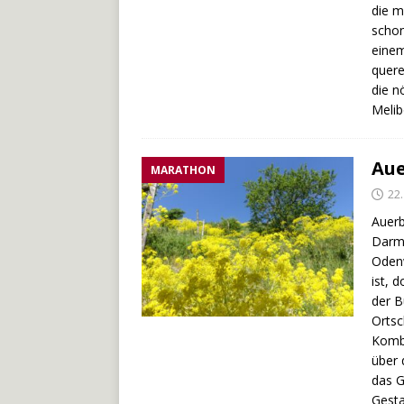
die m
schon
einem
quere
die n
Melib
Aue
MARATHON
22.
Auerb
Darms
Odenw
ist, 
der B
Ortsc
Kombi
über 
das G
Gesta