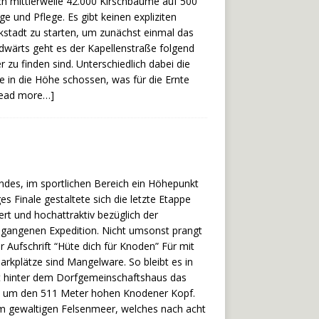
ich mittlerweile 42.000 Kirschbäume auf 500
und Pflege. Es gibt keinen expliziten
ckstadt zu starten, um zunächst einmal das
ärts geht es der Kapellenstraße folgend
 zu finden sind. Unterschiedlich dabei die
in die Höhe schossen, was für die Ernte
read more…]
endes, im sportlichen Bereich ein Höhepunkt
s Finale gestaltete sich die letzte Etappe
rt und hochattraktiv bezüglich der
egangenen Expedition. Nicht umsonst prangt
 Aufschrift “Hüte dich für Knoden” Für mit
rkplätze sind Mangelware. So bleibt es in
t hinter dem Dorfgemeinschaftshaus das
nd um den 511 Meter hohen Knodener Kopf.
um gewaltigen Felsenmeer, welches nach acht