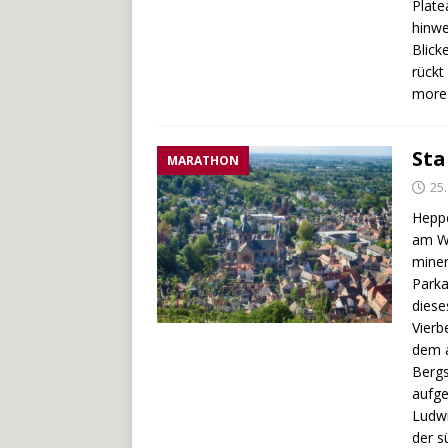
Plate
hinwe
Blick
rückt
more
Sta
MARATHON
25.
Heppe
am We
miner
Parka
diese
Vierb
dem a
Bergs
aufge
Ludwi
der s