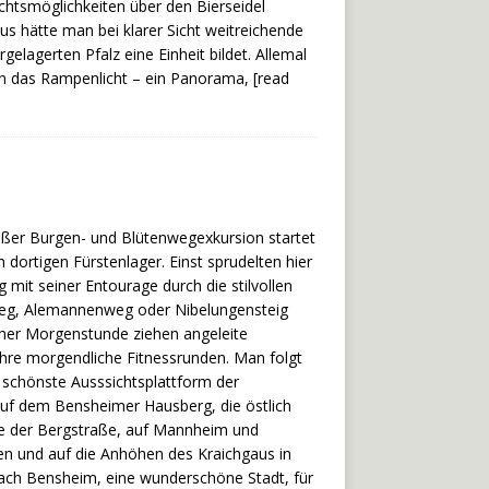
sichtsmöglichkeiten über den Bierseidel
us hätte man bei klarer Sicht weitreichende
rgelagerten Pfalz eine Einheit bildet. Allemal
in das Rampenlicht – ein Panorama,
[read
räßer Burgen- und Blütenwegexkursion startet
ortigen Fürstenlager. Einst sprudelten hier
mit seiner Entourage durch die stilvollen
weg, Alemannenweg oder Nibelungensteig
rüher Morgenstunde ziehen angeleite
ihre morgendliche Fitnessrunden. Man folgt
 schönste Ausssichtsplattform der
auf dem Bensheimer Hausberg, die östlich
e der Bergstraße, auf Mannheim und
en und auf die Anhöhen des Kraichgaus in
ach Bensheim, eine wunderschöne Stadt, für