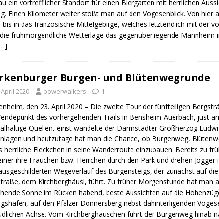
au ein vortrefflicher Standort für einen Biergarten mit herrlichen Aus
g. Einen Kilometer weiter stößt man auf den Vogesenblick. Von hier a
e bis in das französische Mittelgebirge, welches letztendlich mit der vo
 die frühmorgendliche Wetterlage das gegenüberliegende Mannheim 
…]
rkenburger Burgen- und Blütenwegrunde
 April 2020
powerwalkers
1
nheim, den 23. April 2020 – Die zweite Tour der fünfteiligen Bergst
ndepunkt des vorhergehenden Trails in Bensheim-Auerbach, just am d
alhaltige Quellen, einst wandelte der Darmstädter Großherzog Ludwig 
nlagen und heutzutage hat man die Chance, ob Burgenweg, Blüten
s herrliche Fleckchen in seine Wanderroute einzubauen. Bereits zu f
einer ihre Frauchen bzw. Herrchen durch den Park und drehen Jogger 
usgeschilderten Wegeverlauf des Burgensteigs, der zunächst auf die
traße, dem Kirchberghäusl, führt. Zu früher Morgenstunde hat man 
hende Sonne im Rücken habend, beste Aussichten auf die Höhenzüg
gshafen, auf den Pfälzer Donnersberg nebst dahinterligenden Voges
üdlichen Achse. Vom Kirchberghäuschen führt der Burgenweg hinab n