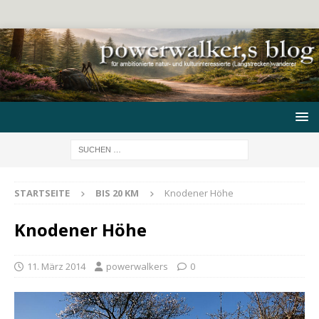
STARTSEITE
BIS 20 KM
Knodener Höhe
Knodener Höhe
11. März 2014
powerwalkers
0