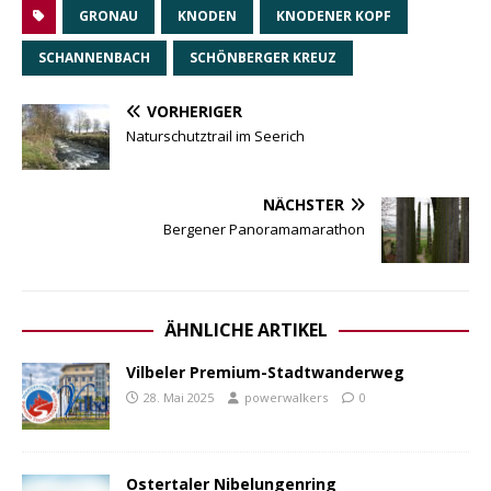
GRONAU
KNODEN
KNODENER KOPF
SCHANNENBACH
SCHÖNBERGER KREUZ
VORHERIGER
Naturschutztrail im Seerich
NÄCHSTER
Bergener Panoramamarathon
ÄHNLICHE ARTIKEL
Vilbeler Premium-Stadtwanderweg
28. Mai 2025
powerwalkers
0
Ostertaler Nibelungenring