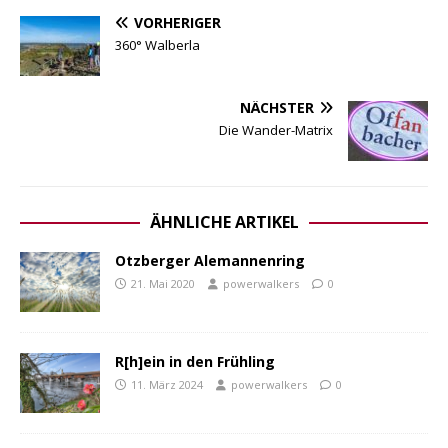
VORHERIGER
360° Walberla
NÄCHSTER
Die Wander-Matrix
ÄHNLICHE ARTIKEL
Otzberger Alemannenring
21. Mai 2020
powerwalkers
0
R[h]ein in den Frühling
11. März 2024
powerwalkers
0