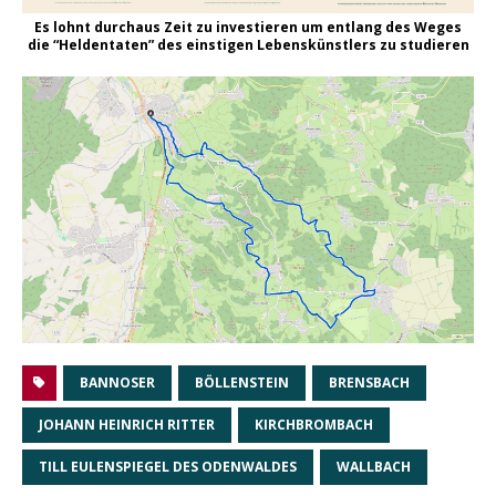
Es lohnt durchaus Zeit zu investieren um entlang des Weges
die “Heldentaten” des einstigen Lebenskünstlers zu studieren
BANNOSER
BÖLLENSTEIN
BRENSBACH
JOHANN HEINRICH RITTER
KIRCHBROMBACH
TILL EULENSPIEGEL DES ODENWALDES
WALLBACH