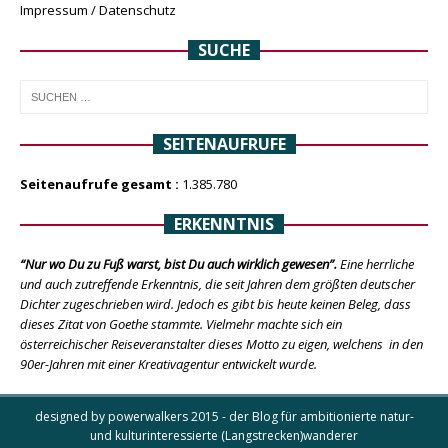
Impressum / Datenschutz
SUCHE
SEITENAUFRUFE
Seitenaufrufe gesamt :
1.385.780
ERKENNTNIS
“Nur wo Du zu Fuß warst, bist Du auch wirklich gewesen”.
Eine herrliche
und auch zutreffende Erkenntnis, die seit Jahren dem größten deutscher
Dichter zugeschrieben wird. Jedoch es gibt bis heute keinen Beleg, dass
dieses Zitat von Goethe stammte. Vielmehr machte sich ein
österreichischer Reiseveranstalter dieses Motto zu eigen, welchens in den
90er-Jahren mit einer Kreativagentur entwickelt wurde.
designed by powerwalkers 2015 - der Blog für ambitionierte natur-
und kulturinteressierte (Langstrecken)wanderer