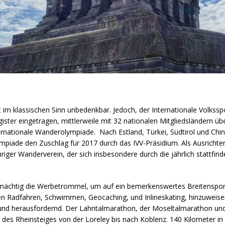
 im klassischen Sinn unbedenkbar. Jedoch, der Internationale Volkssp
ister eingetragen, mittlerweile mit 32 nationalen Mitgliedsländern übe
rnationale Wanderolympiade. Nach Estland, Türkei, Südtirol und Chin
piade den Zuschlag für 2017 durch das IVV-Präsidium. Als Ausrichter 
riger Wanderverein, der sich insbesondere durch die jährlich stattf
ren mächtig die Werbetrommel, um auf ein bemerkenswertes Breitens
nen Radfahren, Schwimmen, Geocaching, und Inlineskating, hinzuweis
nd herausfordernd. Der Lahntalmarathon, der Moseltalmarathon und
 des Rheinsteiges von der Loreley bis nach Koblenz. 140 Kilometer in 