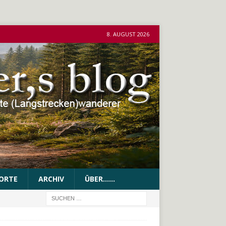
8. AUGUST 2026
ORTE
ARCHIV
ÜBER……