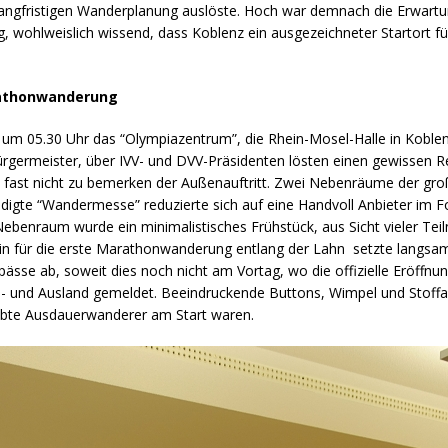
angfristigen Wanderplanung auslöste. Hoch war demnach die Erwartun
g, wohlweislich wissend, dass Koblenz ein ausgezeichneter Startort f
arathonwanderung
tig um 05.30 Uhr das “Olympiazentrum”, die Rhein-Mosel-Halle in Kob
ürgermeister, über IVV- und DVV-Präsidenten lösten einen gewissen 
 fast nicht zu bemerken der Außenauftritt. Zwei Nebenräume der groß
ndigte “Wandermesse” reduzierte sich auf eine Handvoll Anbieter im F
 Nebenraum wurde ein minimalistisches Frühstück, aus Sicht vieler Te
rmin für die erste Marathonwanderung entlang der Lahn setzte langsam
sse ab, soweit dies noch nicht am Vortag, wo die offizielle Eröffnun
n- und Ausland gemeldet. Beeindruckende Buttons, Wimpel und Stof
robte Ausdauerwanderer am Start waren.