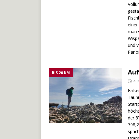
Vollu
gesta
Fisch
einer
man s
Wispe
und v
Panor
Auf
BIS 20 KM
4. 
Falke
Taunu
Start
höchs
der 8
798,2
spric
Dramt