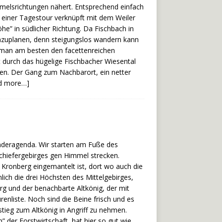
mmelsrichtungen nähert. Entsprechend einfach
 einer Tagestour verknüpft mit dem Weiler
e” in südlicher Richtung. Da Fischbach in
einzuplanen, denn steigungslos wandern kann
 man am besten den facettenreichen
 durch das hügelige Fischbacher Wiesental
sen. Der Gang zum Nachbarort, ein netter
ad more…]
nderagenda. Wir starten am Fuße des
hiefergebirges gen Himmel strecken.
 Kronberg eingemantelt ist, dort wo auch die
mlich die drei Höchsten des Mittelgebirges,
rg und der benachbarte Altkönig, der mit
enliste. Noch sind die Beine frisch und es
tieg zum Altkönig in Angriff zu nehmen.
der Forstwirtschaft, hat hier so gut wie