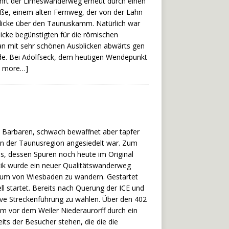
führt der Limeswanderweg erneut durch einen
raße, einem alten Fernweg, der von der Lahn
 Blicke über den Taunuskamm. Natürlich war
licke begünstigten für die römischen
n mit sehr schönen Ausblicken abwärts gen
de. Bei Adolfseck, dem heutigen Wendepunkt
d more…]
de Barbaren, schwach bewaffnet aber tapfer
in der Taunusregion angesiedelt war. Zum
s, dessen Spuren noch heute im Original
stik wurde ein neuer Qualitätswanderweg
raum von Wiesbaden zu wandern. Gestartet
l startet. Bereits nach Querung der ICE und
ive Streckenführung zu wählen. Über den 402
um vor dem Weiler Niederaurorff durch ein
its der Besucher stehen, die die die