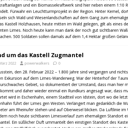
raftanlagen und ein Biomassekraftwerk sind hier neben einem 1:10 
delt. Fürwahr ein Leuchtturmprojekt in der Region. Hinter Kemel, dor
eln sich Wald und Wiesenlandschaften auf dem Gang zum ehemaligen
as Kastell Holzhausen, heute mitten im Wald gelegen, gilt als eines 
ten Limes. Noch heute kann man dank der noch gut sichtbaren Wal
chen. 500 Soldaten sollen damals auf dem 1,4 Hektar großen Gelä
d um das Kastell Zugmantel
 März 2022
powerwalkers
0
sstein, den 28. Februar 2022 – 1.800 Jahre sind vergangen und nichts 
en Exkursion auf dem Limes-Wanderweg. War der Hinterhof der Taun
turschwaches Gebiet, so dokumentiert der Umstand, dass man hier mit 
kommt und daher wieder einmal ein Rundkurs angesagt war, dass man
rtet wird in Eschenhahn, einem Stadtteil von Idstein, dort wo die le
nhahn führt der Limes gen Westen. Verlängert man gedanklich die Wa
eter am Rheinufer stehen und auf Oberwesel blicken. Da Luftlinie im 
em noch heute sichtbaren Limesverlauf zum ehemaligen Standort eine
ntel. Ein süßlicher Duft ummantelt den einstigen Standort des Kastel