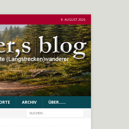
8. AUGUST 2026
ORTE
ARCHIV
ÜBER……