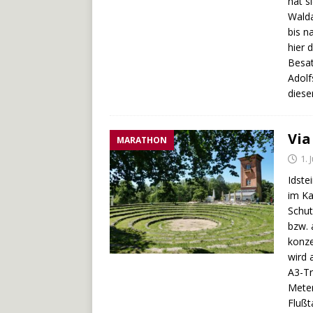
hat s
Walda
bis n
hier 
Besat
Adolf
diese
Via
MARATHON
1. 
Idste
im Ka
Schut
bzw. 
konze
wird 
A3-Tr
Meter
Flußt