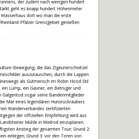
rbrunnens, der zudem nach wenigen hundert
estärkt geht es knapp hundert Höhenmeter
 Wasserhaus dort wo man die erste
/Rheinland-Pfälzer Grenzgebiet genießen
-Culture-Bewegung, die das Zigeunerschnitzel
meschilder auszutauschen, durch die Lappen
keineswegs als Gutmensch im Robin Hood-Stil
, ein Lump, ein Gauner, ein Betrüger und
m Galgentod sogar seine Bandenmitglieder
 die Mär eines legendären Hunsrückräubers
hen Wanderverbandes zertifizierten
egen der offiziellen Empfehlung wird aus
 Landsteiner Mühle in Weilrod einzuplanen.
ftigsten Anstieg der gesamten Tour; Grund 2:
in einlegen; Grund 3: vor den Toren von