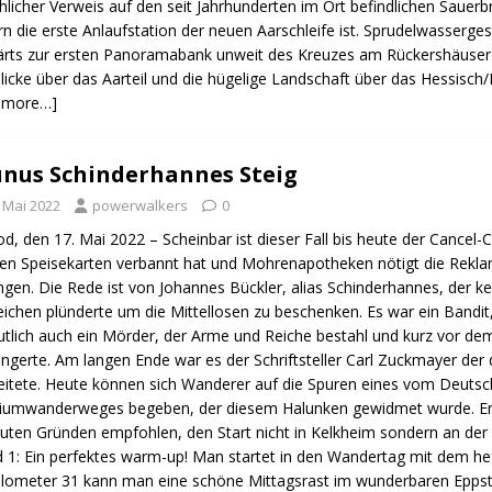
hlicher Verweis auf den seit Jahrhunderten im Ort befindlichen Saue
n die erste Anlaufstation der neuen Aarschleife ist. Sprudelwasserg
rts zur ersten Panoramabank unweit des Kreuzes am Rückershäuser
licke über das Aarteil und die hügelige Landschaft über das Hessisch
d more…]
nus Schinderhannes Steig
. Mai 2022
powerwalkers
0
od, den 17. Mai 2022 – Scheinbar ist dieser Fall bis heute der Cancel
en Speisekarten verbannt hat und Mohrenapotheken nötigt die Rekla
gen. Die Rede ist von Johannes Bückler, alias Schinderhannes, der 
eichen plünderte um die Mittellosen zu beschenken. Es war ein Bandit
tlich auch ein Mörder, der Arme und Reiche bestahl und kurz vor de
ngerte. Am langen Ende war es der Schriftsteller Carl Zuckmayer der
eitete. Heute können sich Wanderer auf die Spuren eines vom Deutsc
umwanderweges begeben, der diesem Halunken gewidmet wurde. Entg
guten Gründen empfohlen, den Start nicht in Kelkheim sondern an der
 1: Ein perfektes warm-up! Man startet in den Wandertag mit dem he
ilometer 31 kann man eine schöne Mittagsrast im wunderbaren Eppste