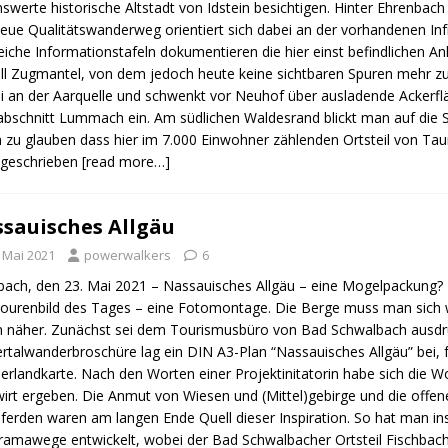
swerte historische Altstadt von Idstein besichtigen. Hinter Ehrenba
eue Qualitätswanderweg orientiert sich dabei an der vorhandenen Inf
eiche Informationstafeln dokumentieren die hier einst befindlichen 
ll Zugmantel, von dem jedoch heute keine sichtbaren Spuren mehr z
i an der Aarquelle und schwenkt vor Neuhof über ausladende Ackerf
bschnitt Lummach ein. Am südlichen Waldesrand blickt man auf die
zu glauben dass hier im 7.000 Einwohner zählenden Ortsteil von Tau
 geschrieben
[read more…]
sauisches Allgäu
. Mai 2021
powerwalkers
6
bach, den 23. Mai 2021 – Nassauisches Allgäu – eine Mogelpackung?
ourenbild des Tages – eine Fotomontage. Die Berge muss man sic
 näher. Zunächst sei dem Tourismusbüro von Bad Schwalbach ausdrüc
rtalwanderbroschüre lag ein DIN A3-Plan “Nassauisches Allgäu” bei, f
rlandkarte. Nach den Worten einer Projektinitatorin habe sich die 
irt ergeben. Die Anmut von Wiesen und (Mittel)gebirge und die offene
ferden waren am langen Ende Quell dieser Inspiration. So hat man
amawege entwickelt, wobei der Bad Schwalbacher Ortsteil Fischbach