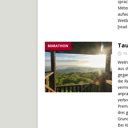
sprac
Meter
aufwä
Weitb
[rea
Tau
MARATHON
19
Weilr
aus d
gegan
die R
vermu
anpra
verbr
Premi
drei 
Grund
Bei K