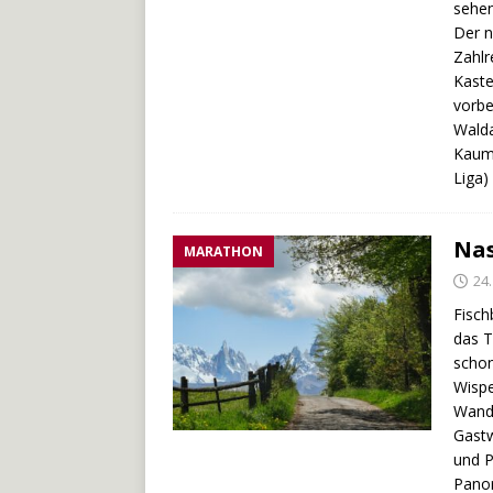
sehen
Der n
Zahlr
Kaste
vorbe
Walda
Kaum 
Liga)
Nas
MARATHON
24
Fisch
das T
schon
Wispe
Wande
Gastw
und P
Panor