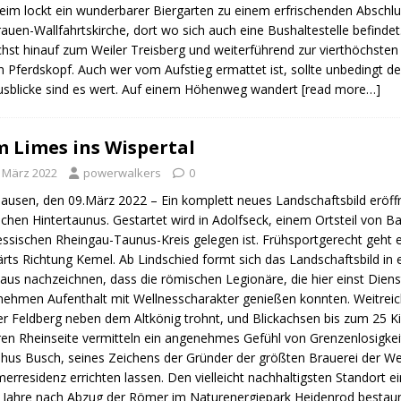
eim lockt ein wunderbarer Biergarten zu einem erfrischenden Abschlus
rauen-Wallfahrtskirche, dort wo sich auch eine Bushaltestelle befindet.
hst hinauf zum Weiler Treisberg und weiterführend zur vierthöchste
 Pferdskopf. Auch wer vom Aufstieg ermattet ist, sollte unbedingt 
usblicke sind es wert. Auf einem Höhenweg wandert
[read more…]
 Limes ins Wispertal
. März 2022
powerwalkers
0
ausen, den 09.März 2022 – Ein komplett neues Landschaftsbild eröffn
ichen Hintertaunus. Gestartet wird in Adolfseck, einem Ortsteil von Ba
ssischen Rheingau-Taunus-Kreis gelegen ist. Frühsportgerecht geht e
rts Richtung Kemel. Ab Lindschied formt sich das Landschaftsbild in
aus nachzeichnen, dass die römischen Legionäre, die hier einst Diens
ehmen Aufenthalt mit Wellnesscharakter genießen konnten. Weitrei
r Feldberg neben dem Altkönig trohnt, und Blickachsen bis zum 25 K
en Rheinseite vermitteln ein angenehmes Gefühl von Grenzenlosigkei
hus Busch, seines Zeichens der Gründer der größten Brauerei der Wel
rresidenz errichten lassen. Den vielleicht nachhaltigsten Standort
 Jahre nach Abzug der Römer im Naturenergiepark Heidenrod bestaun