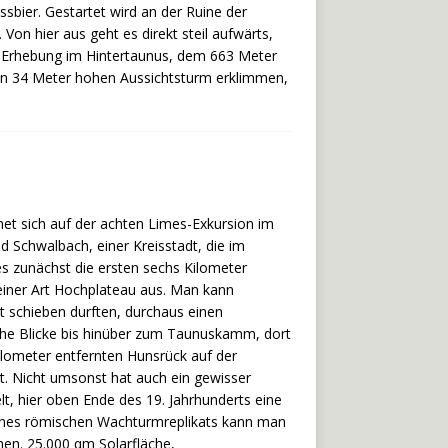
sbier. Gestartet wird an der Ruine der
 Von hier aus geht es direkt steil aufwärts,
n Erhebung im Hintertaunus, dem 663 Meter
den 34 Meter hohen Aussichtsturm erklimmen,
et sich auf der achten Limes-Exkursion im
d Schwalbach, einer Kreisstadt, die im
s zunächst die ersten sechs Kilometer
 einer Art Hochplateau aus. Man kann
t schieben durften, durchaus einen
che Blicke bis hinüber zum Taunuskamm, dort
ilometer entfernten Hunsrück auf der
t. Nicht umsonst hat auch ein gewisser
t, hier oben Ende des 19. Jahrhunderts eine
 eines römischen Wachturmreplikats kann man
en. 25.000 qm Solarfläche,