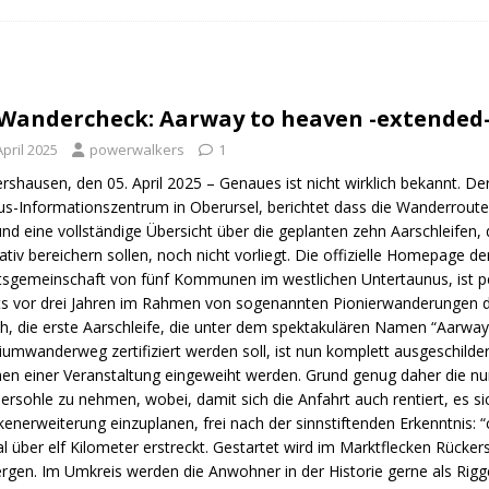
n Trail
URBAN WALKS
ig
QUALITÄTSWANDERWEGE
r Drachenwege
ODENWALD
Wandercheck: Aarway to heaven -extended
April 2025
powerwalkers
1
rshausen, den 05. April 2025 – Genaues ist nicht wirklich bekannt. De
s-Informationszentrum in Oberursel, berichtet dass die Wanderrouten
und eine vollständige Übersicht über die geplanten zehn Aarschleifen
tativ bereichern sollen, noch nicht vorliegt. Die offizielle Homepage d
tsgemeinschaft von fünf Kommunen im westlichen Untertaunus, ist pe
ts vor drei Jahren im Rahmen von sogenannten Pionierwanderungen di
h, die erste Aarschleife, die unter dem spektakulären Namen “Aarway 
umwanderweg zertifiziert werden soll, ist nun komplett ausgeschildert 
n einer Veranstaltung eingeweiht werden. Grund genug daher die nun f
rsohle zu nehmen, wobei, damit sich die Anfahrt auch rentiert, es 
kenerweiterung einzuplanen, frei nach der sinnstiftenden Erkenntnis: “
l über elf Kilometer erstreckt. Gestartet wird im Marktflecken Rücke
rgen. Im Umkreis werden die Anwohner in der Historie gerne als Rig