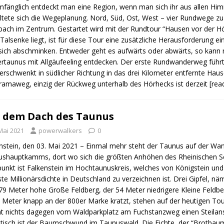
mfänglich entdeckt man eine Region, wenn man sich ihr aus allen Hi
ltete sich die Wegeplanung. Nord, Süd, Ost, West – vier Rundwege zu
bach im Zentrum. Gestartet wird mit der Rundtour “Hausen vor der Höh
 Talsenke liegt, ist für diese Tour eine zusätzliche Herausforderung 
ich abschminken. Entweder geht es aufwärts oder abwärts, so kann
rtaunus mit Allgäufeeling entdecken. Der erste Rundwanderweg führt
erschwenkt in südlicher Richtung in das drei Kilometer entfernte Hau
amaweg, einzig der Rückweg unterhalb des Hörhecks ist derzeit
[re
 dem Dach des Taunus
Mai 2021
powerwalkers
0
nstein, den 03. Mai 2021 – Einmal mehr steht der Taunus auf der Wa
shauptkamms, dort wo sich die größten Anhöhen des Rheinischen Sc
punkt ist Falkenstein im Hochtaunuskreis, welches von Königstein und
te Millionärsdichte in Deutschland zu verzeichnen ist. Drei Gipfel, nä
79 Meter hohe Große Feldberg, der 54 Meter niedrigere Kleine Feldbe
 Meter knapp an der 800er Marke kratzt, stehen auf der heutigen Tour
ht nichts dagegen vom Waldparkplatz am Fuchstanzweg einen Steilans
isch ist der Baumschwund im Taunuswald. Die Fichte, der “Brotbaum” 