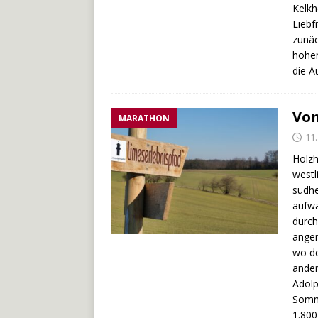
Kelkh
Liebf
zunäc
hohen
die A
Vom
MARATHON
11
Holzh
westl
südhe
aufwä
durch
angen
wo de
ander
Adolp
Somme
1.800