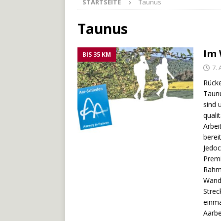
STARTSEITE
Taunus
[ 27. Mai 2026 ]
Der Münche
[ 3. Mai 2026 ]
Der Bliesste
Taunus
[ 29. Juli 2026 ]
Odenwälde
Im 
BIS 35 KM
7. 
Rücke
Taunu
sind 
quali
Arbei
berei
Jedoc
Premi
Rahme
Wande
Strec
einma
Aarbe