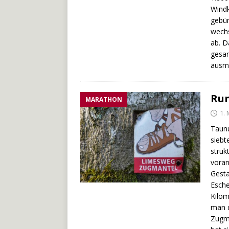
Windk
gebün
wechs
ab. D
gesam
ausma
Run
MARATHON
1.
Taunu
siebt
struk
voran
Gesta
Esche
Kilom
man d
Zugma