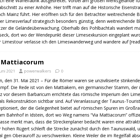
ich eine Waffelfabrik ausgebreitet. Vorbei am großen Werksgelände 
bschnitt zu einer Anhöhe. Hier trifft man auf die Historische Eisenst
ach Mainz führt. Hier eröffnen sich für den Betrachter weitreichende
der Limesverlauf strategisch besonders günstig, denn weitreichende B
zer die Geländeüberwachung. Oberhalb des Pohlbachtals wandert ma
seck, dort wo der Wendepunkt dieser Limesexkursion eingeplant wur
r Limestour verlasse ich den Limeswanderweg und wandere auf
[rea
 Mattiacorum
Juni 2021
powerwalkers
0
in, den 31. Mai 2021 – Für die Römer waren sie unzivilisierte stinken
mpf. Die Rede ist von den Mattiakern, ein germanischer Stamm, der 
z vor diesem Barbaricum errichtete das römische Imperium den Lime
als Rekonstruktion sichtbar sind. Auf Veranlassung der Taunus-Touri
ptioniert, der die Gelegenheit bietet auf römischen Spuren im Groß
am Bahnhof in Idstein, dort wo Weg namens “Via Mattiacorum” offiziel
asse merkt man, dass die Streckenplaner bedacht waren eine attrakt
 hohen Rügert schleift die Strecke zunächst durch den Taunuswald, 
al gen Oberauroff zu verschwenken. Kleine Weiler die im Regelfall abse