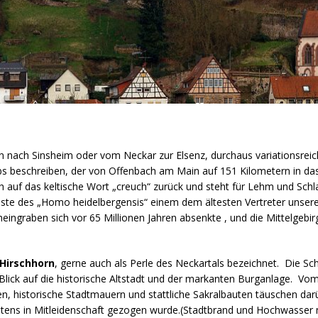
 nach Sinsheim oder vom Neckar zur Elsenz, durchaus variationsreich 
 beschreiben, der von Offenbach am Main auf 151 Kilometern in d
auf das keltische Wort „creuch“ zurück und steht für Lehm und Schla
te des „Homo heidelbergensis“ einem dem ältesten Vertreter unserer
rrheingraben sich vor 65 Millionen Jahren absenkte , und die Mittelg
Hirschhorn
, gerne auch als Perle des Neckartals bezeichnet. Die S
Blick auf die historische Altstadt und der markanten Burganlage. Vo
n, historische Stadtmauern und stattliche Sakralbauten täuschen darü
rstens in Mitleidenschaft gezogen wurde.(Stadtbrand und Hochwasser m