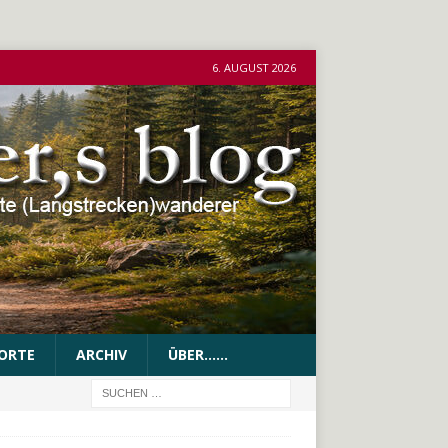
6. AUGUST 2026
ORTE
ARCHIV
ÜBER……