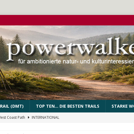
RAIL (DMT)
TOP TEN… DIE BESTEN TRAILS
STARKE W
PEssartweg
FRANKEN
n Trail
URBAN WALKS