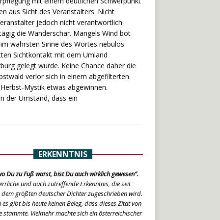
erpflegung mit einem deutlichen Schwerpunkt
n aus Sicht des Veranstalters. Nicht
eranstalter jedoch nicht verantwortlich
ztägig die Wanderschar. Mangels Wind bot
d im wahrsten Sinne des Wortes nebulös.
atten Sichtkontakt mit dem Umland
burg gelegt wurde. Keine Chance daher die
twald verlor sich in einem abgefilterten
n Herbst-Mystik etwas abgewinnen.
en der Umstand, dass ein
ERKENNTNIS
o Du zu Fuß warst, bist Du auch wirklich gewesen”.
errliche und auch zutreffende Erkenntnis, die seit
 dem größten deutscher Dichter zugeschrieben wird.
 es gibt bis heute keinen Beleg, dass dieses Zitat von
 stammte. Vielmehr machte sich ein österreichischer