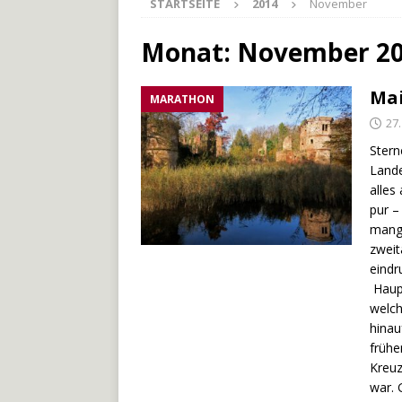
STARTSEITE
2014
November
[ 27. Mai 2026 ]
Der Münche
[ 3. Mai 2026 ]
Der Bliesste
Monat:
November 2
[ 29. Juli 2026 ]
Odenwälde
Mai
MARATHON
27
Stern
Lande
alles
pur –
mange
zweit
eindr
Haupt
welch
hinau
frühe
Kreuz
war. 