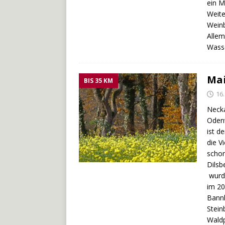
ein M
Weite
Weinb
Allem
Wasse
Mai
BIS 35 KM
16
Necka
Odenw
ist d
die V
schon
Dilsb
wurde
im 20
Bannh
Stein
Waldp