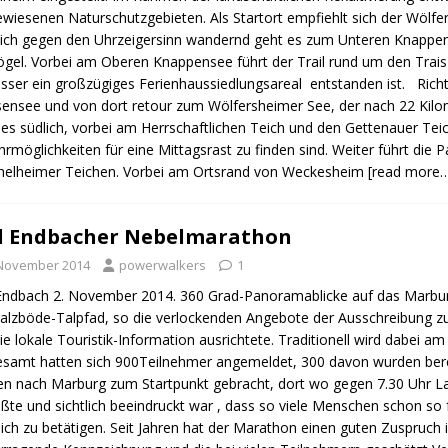
wiesenen Naturschutzgebieten. Als Startort empfiehlt sich der Wölfe
ich gegen den Uhrzeigersinn wandernd geht es zum Unteren Knappen
gel. Vorbei am Oberen Knappensee führt der Trail rund um den Trais
ser ein großzügiges Ferienhaussiedlungsareal entstanden ist. Rich
ensee und von dort retour zum Wölfersheimer See, der nach 22 Kilome
es südlich, vorbei am Herrschaftlichen Teich und den Gettenauer Tei
hrmöglichkeiten für eine Mittagsrast zu finden sind. Weiter führt die
helheimer Teichen. Vorbei am Ortsrand von Weckesheim
[read more
d Endbacher Nebelmarathon
 November 2014
powerwalkers
1
ndbach 2. November 2014. 360 Grad-Panoramablicke auf das Marburg
alzböde-Talpfad, so die verlockenden Angebote der Ausschreibung
ie lokale Touristik-Information ausrichtete. Traditionell wird dabei
samt hatten sich 900Teilnehmer angemeldet, 300 davon wurden bere
n nach Marburg zum Startpunkt gebracht, dort wo gegen 7.30 Uhr La
ßte und sichtlich beeindruckt war , dass so viele Menschen schon so
lich zu betätigen. Seit Jahren hat der Marathon einen guten Zuspruch