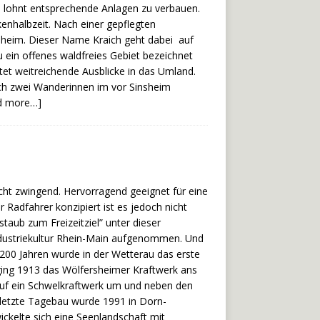
h lohnt entsprechende Anlagen zu verbauen.
enhalbzeit. Nach einer gepflegten
nsheim. Dieser Name Kraich geht dabei auf
ein offenes waldfreies Gebiet bezeichnet
tet weitreichende Ausblicke in das Umland.
ich zwei Wanderinnen im vor Sinsheim
d more…]
ht zwingend. Hervorragend geeignet für eine
 Radfahrer konzipiert ist es jedoch nicht
taub zum Freizeitziel” unter dieser
Industriekultur Rhein-Main aufgenommen. Und
s 200 Jahren wurde in der Wetterau das erste
ging 1913 das Wölfersheimer Kraftwerk ans
uf ein Schwelkraftwerk um und neben den
etzte Tagebau wurde 1991 in Dorn-
ickelte sich eine Seenlandschaft mit