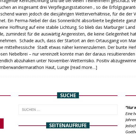
rragende Kennzeichnung und die bei vielen Teilnehmern geschätzt V
chen an insgesamt drei Verpflegungsstationen , so die Erfolgsgarante
schend waren jedoch die diesjährigen Wetterverhältnise, für die der V
net. Ein Perma-Nebel der das Sonnenlicht absorbierte begleitete gan
keine Hoffnung auf eine stabile Lichtung. So blieb das Marburger Lan
e, zumindest für die auswärtig Angereisten, die keine Gelegenheit h
nehmen. Schade auch, dass der Startort an den Ortausgang von Mar
e mittelhessische Stadt etwas näher kennenzulernen. Der bunte Herbs
osen Nebelbrei – nur vereinzelt konnte man der daraus resultierende
endlich abzuhaken unter November-Wetterrisiko. Positiv abzugewinn
mberwandermarathon Haut, Lunge
[read more…]
SUCHE
“Nur w
Eine h
Jahren
SEITENAUFRUFE
Jedoch
Goethe