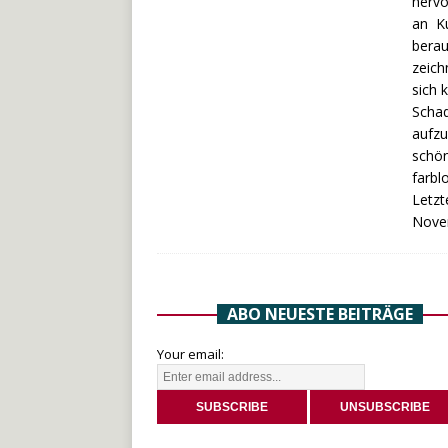
hervo
an Ku
berau
zeich
sich 
Schad
aufzu
schön
farbl
Letzt
Nove
ABO NEUESTE BEITRÄGE
Your email: