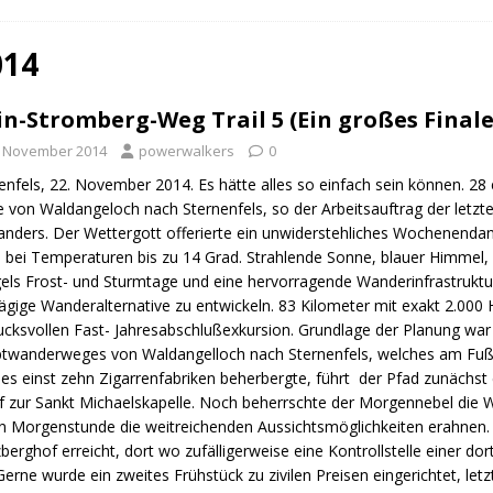
n Trail
URBAN WALKS
ig
QUALITÄTSWANDERWEGE
014
r Drachenwege
ODENWALD
n-Stromberg-Weg Trail 5 (Ein großes Finale
. November 2014
powerwalkers
0
enfels, 22. November 2014. Es hätte alles so einfach sein können. 28
 von Waldangeloch nach Sternenfels, so der Arbeitsauftrag der let
 anders. Der Wettergott offerierte ein unwiderstehliches Wochenen
 bei Temperaturen bis zu 14 Grad. Strahlende Sonne, blauer Himmel,
ls Frost- und Sturmtage und eine hervorragende Wanderinfrastruktur
ägige Wanderalternative zu entwickeln. 83 Kilometer mit exakt 2.000
ucksvollen Fast- Jahresabschlußexkursion. Grundlage der Planung wa
wanderweges von Waldangelloch nach Sternenfels, welches am Fuße
es einst zehn Zigarrenfabriken beherbergte, führt der Pfad zunächs
f zur Sankt Michaelskapelle. Noch beherrschte der Morgennebel die W
n Morgenstunde die weitreichenden Aussichtsmöglichkeiten erahnen. 
berghof erreicht, dort wo zufälligerweise eine Kontrollstelle einer do
Gerne wurde ein zweites Frühstück zu zivilen Preisen eingerichtet, letz