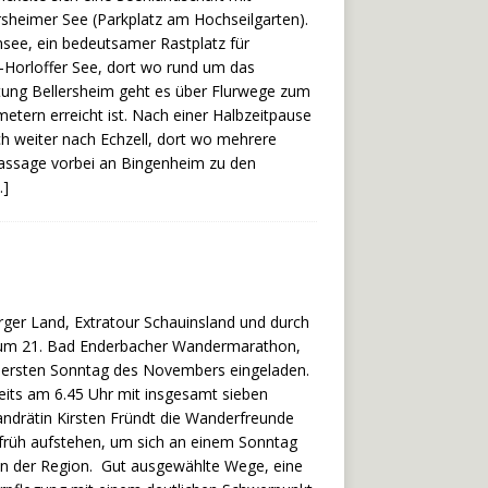
rsheimer See (Parkplatz am Hochseilgarten).
see, ein bedeutsamer Rastplatz für
-Horloffer See, dort wo rund um das
tung Bellersheim geht es über Flurwege zum
tern erreicht ist. Nach einer Halbzeitpause
ch weiter nach Echzell, dort wo mehrere
 Passage vorbei an Bingenheim zu den
…]
er Land, Extratour Schauinsland und durch
 zum 21. Bad Enderbacher Wandermarathon,
 am ersten Sonntag des Novembers eingeladen.
its am 6.45 Uhr mit insgesamt sieben
ndrätin Kirsten Fründt die Wanderfreunde
 früh aufstehen, um sich an einem Sonntag
 in der Region. Gut ausgewählte Wege, eine