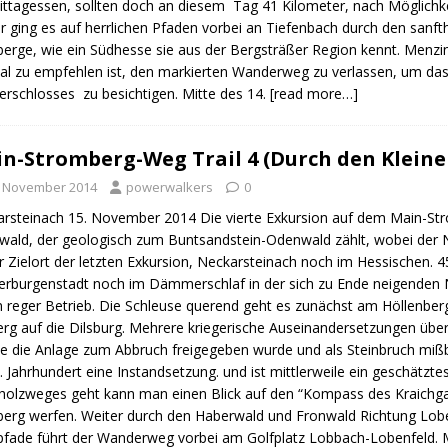
ittagessen, sollten doch an diesem Tag 41 Kilometer, nach Möglichkei
r ging es auf herrlichen Pfaden vorbei an Tiefenbach durch den sanft
erge, wie ein Südhesse sie aus der Bergsträßer Region kennt. Menzin
al zu empfehlen ist, den markierten Wanderweg zu verlassen, um d
rschlosses zu besichtigen. Mitte des 14.
[read more…]
n-Stromberg-Weg Trail 4 (Durch den Klein
. November 2014
powerwalkers
0
rsteinach 15. November 2014 Die vierte Exkursion auf dem Main-Str
ald, der geologisch zum Buntsandstein-Odenwald zählt, wobei der Nec
er Zielort der letzten Exkursion, Neckarsteinach noch im Hessischen.
ierburgenstadt noch im Dämmerschlaf in der sich zu Ende neigenden N
 reger Betrieb. Die Schleuse querend geht es zunächst am Höllenb
erg auf die Dilsburg. Mehrere kriegerische Auseinandersetzungen über
 die Anlage zum Abbruch freigegeben wurde und als Steinbruch mißbr
. Jahrhundert eine Instandsetzung. und ist mittlerweile ein geschätzt
olzweges geht kann man einen Blick auf den “Kompass des Kraichga
berg werfen. Weiter durch den Haberwald und Fronwald Richtung Lob
fade führt der Wanderweg vorbei am Golfplatz Lobbach-Lobenfeld. 