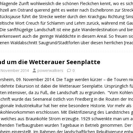
chlagende Zunft wohlweislich die schönen Fleckchen kennt, wo es sic
zell am Ostrand querend geht es weiter nach Eschelbronn zur Streck
tücksjause führt die Strecke weiter durch den Kraichgau Richtung Si
eltische Wort Creuch für Schlamm und Lehm zurück, während mit Gau 
 Die sanfthügelige Landschaft ist eine gute Wanderdestination und bie
kenswert auch die geringe Walddichte in diesem Areal. So freuen s
enen Waldabschnitt Saugrund/Stadtforlen über diesen herrlichen
[rea
d um die Wetterauer Seenplatte
. November 2014
powerwalkers
0
rsheim, 09. November 2014. Die Tage werden kürzer – die Touren nic
dehnte Exkursion ist dabei die Wetterauer Seenplatte. Ursprünglich für
ten intensiver, da zu Fuß, die Landschaft zu ergründen. “Vom Kohlens
chrift wurde das Seenareal östlich von Friedberg in die Routen der 
egionale Industriekultur hat hier eine besondere Historie. Vor mehr al
kohlevorkommen erschlossen. Mit Elektrifizierung des Landstriches 
 welches aus Braunkohle Strom erzeugte. 1929 schwenkte man um a
henden Tiefbaugruben wurden Tagebaue in Betrieb genommen. Der l
heim eingestellt. Im Rahmen der landschaftlichen Rekultivierung entw