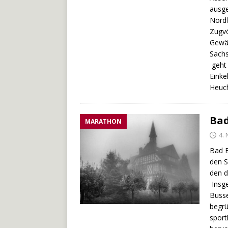
ausge
Nördl
Zugvö
Gewäs
Sachs
geht 
Einke
Heuc
Ba
MARATHON
4.
Bad E
den S
den d
Insge
Busse
begrü
sport