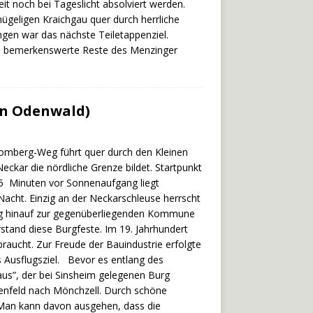
t noch bei Tageslicht absolviert werden.
hügeligen Kraichgau quer durch herrliche
gen war das nächste Teiletappenziel.
as bemerkenswerte Reste des Menzinger
en Odenwald)
omberg-Weg führt quer durch den Kleinen
kar die nördliche Grenze bildet. Startpunkt
 45 Minuten vor Sonnenaufgang liegt
acht. Einzig an der Neckarschleuse herrscht
erg hinauf zur gegenüberliegenden Kommune
stand diese Burgfeste. Im 19. Jahrhundert
aucht. Zur Freude der Bauindustrie erfolgte
es Ausflugsziel. Bevor es entlang des
us”, der bei Sinsheim gelegenen Burg
enfeld nach Mönchzell. Durch schöne
Man kann davon ausgehen, dass die