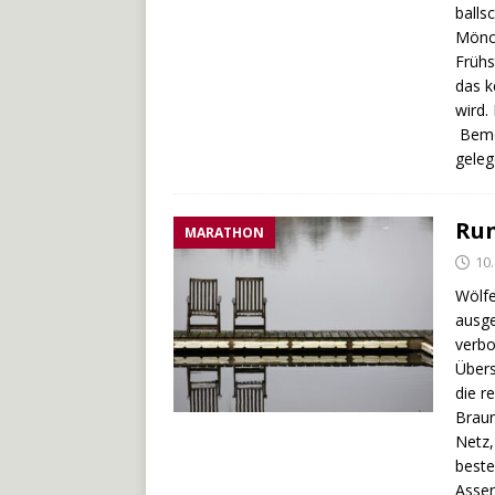
balls
Mönch
Frühs
das k
wird.
Bemer
geleg
Run
MARATHON
10
Wölfe
ausge
verbo
Übers
die r
Braun
Netz,
beste
Assen