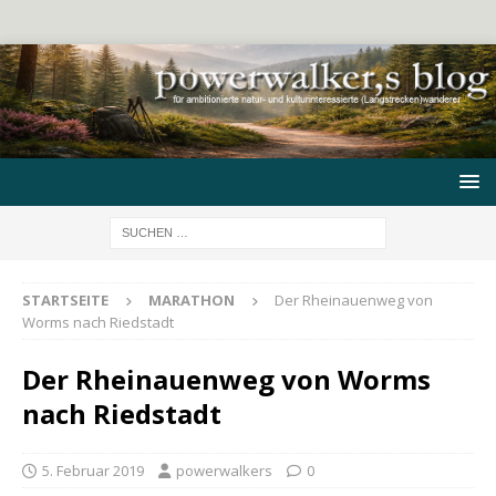
STARTSEITE
MARATHON
Der Rheinauenweg von
Worms nach Riedstadt
Der Rheinauenweg von Worms
nach Riedstadt
5. Februar 2019
powerwalkers
0