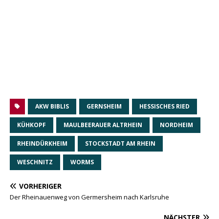
AKW BIBLIS
GERNSHEIM
HESSISCHES RIED
KÜHKOPF
MAULBEERAUER ALTRHEIN
NORDHEIM
RHEINDÜRKHEIM
STOCKSTADT AM RHEIN
WESCHNITZ
WORMS
VORHERIGER
Der Rheinauenweg von Germersheim nach Karlsruhe
NÄCHSTER