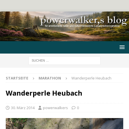
STARTSEITE
MARATHON
Wanderperle Heubach
Wanderperle Heubach
30. März 2014
powerwalkers
0