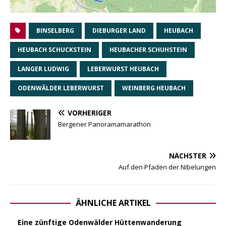
BINSELBERG
DIEBURGER LAND
HEUBACH
HEUBACH SCHUCKSTEIN
HEUBACHER SCHUHSTEIN
LANGER LUDWIG
LEBERWURST HEUBACH
ODENWÄLDER LEBERWURST
WEINBERG HEUBACH
VORHERIGER
Bergener Panoramamarathon
NÄCHSTER
Auf den Pfaden der Nibelungen
ÄHNLICHE ARTIKEL
Eine zünftige Odenwälder Hüttenwanderung