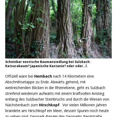
Scheinbar exotische Baumansiedlung bei Sulzbach:
Katsurabaum? Japanische Kastanie? oder oder…l.
Offiziell wäre bei
Hembach
nach 14 Kilometern eine
Abschnittsetappe zu Ende. Abwärts gehend, mit
weitreichenden Blicken in die Rheinebene, geht es Sulzbach
streifend wiederum aufwärts mit einem kraftvollen Anstieg
entlang des Sulzbacher Steinbruchs und durch die Wiesen von
Nächstenbach zum
Hirschkopf
. Vor vielen Millionen Jahren
brandete am Hirschkopf ein Meer, dessen Spuren noch heute
zu sehen sind. Geopark-Ranger des Geoparks Bergstraße