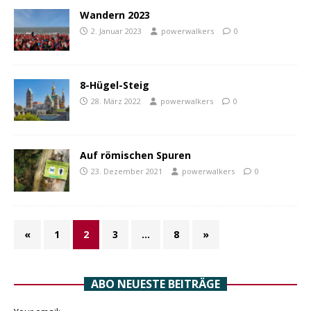
Wandern 2023
2. Januar 2023
powerwalkers
0
8-Hügel-Steig
28. März 2022
powerwalkers
0
Auf römischen Spuren
23. Dezember 2021
powerwalkers
0
«
1
2
3
…
8
»
ABO NEUESTE BEITRÄGE