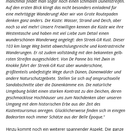
manchmal findet man sogar noch einen schmalen Dünenstreifen.
Auf den ersten Blick klingt das nicht besonders einladend für
eine mehrtägige Wanderung! Aber wir von Grote Routepaden
denken ganz anders. Die Küste: Wasser, Strand und Deich, aber
noch so viel mehr! Unsere Freiwilligen kennen die Küste wie ihre
Westentasche und haben mit viel Liebe zum Detail einen
wunderschönen Wanderweg angelegt: den Streek-GR Kust. Dieser
103 km lange Weg bietet abwechslungsreiche und kontrastreiche
Wanderungen. Er ist zudem vollständig mit den bekannten gelb-
roten Streifen ausgeschildert. Von De Panne bis Het Zwin in
Knokke führt der Streek-GR Kust über wunderschöne,
größtenteils unbefestigte Wege durch Dünen, Dünenwälder und
andere Naturschutzgebiete. Stellen Sie sich auf anspruchsvolle
Sandabschnitte über die Dünenkämme ein. Die natürliche
Umgebung bildet einen starken Kontrast zu den Deichen, deren
geschmacklose Hochhäuser uns zum Nachdenken über unseren
Umgang mit dem historischen Erbe aus der Zeit des
Küstentourismus anregen. Glücklicherweise finden sich in einigen
Badeorten noch immer Schätze aus der Belle Époque.
“
Hinzu kommt noch ein weiterer spannender Aspekt. Die ganze