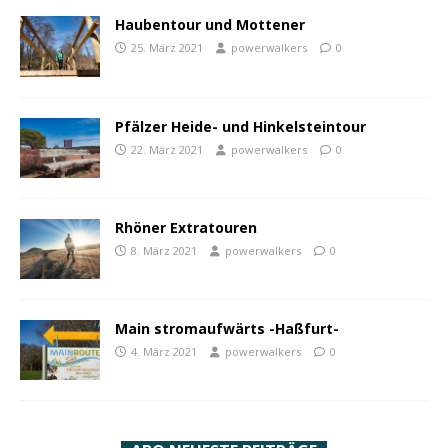
Haubentour und Mottener
25. März 2021
powerwalkers
0
Pfälzer Heide- und Hinkelsteintour
22. März 2021
powerwalkers
0
Rhöner Extratouren
8. März 2021
powerwalkers
0
Main stromaufwärts -Haßfurt-
4. März 2021
powerwalkers
0