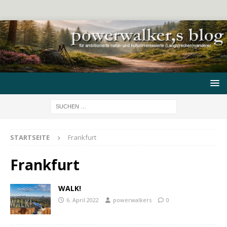
STARTSEITE
Frankfurt
Frankfurt
WALK!
6. April 2022
powerwalkers
0