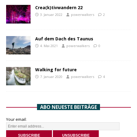
Crea(k)tivwandern 22
3. Januar 2022
powerwalkers
2
Auf dem Dach des Taunus
4. Mai 2021
powerwalkers
0
Walking for future
7. Januar 2020
powerwalkers
4
ABO NEUESTE BEITRÄGE
Your email: