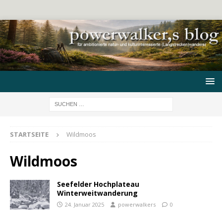
STARTSEITE
Wildmoos
Wildmoos
Seefelder Hochplateau
Winterweitwanderung
24. Januar 2025
powerwalkers
0