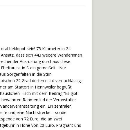
tal bekloppt sein! 75 Kilometer in 24
e Ansatz, dass sich 443 weitere Wanderinnen
prechender Ausrüstung durchaus diese
Ehefrau ist in Stein gemeißelt. “Nur
us Sorgenfalten in die Stirn.
pischen 22 Grad dürfen nicht vernachlässigt
hmer am Startort in Hennweiler begrüßt
äuslichen Tisch mit dem Beitrag “Es gibt
m bewährten Rahmen lud der Veranstalter
anderveranstaltung ein. Ein zentraler
ife und eine Nachtstrecke – so die
spende von 72 Euro, die an zwei
artgebühr in Höhe von 20 Euro. Prägnant und