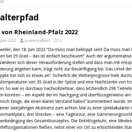
fad
n Trail
URBAN WALKS
ig
QUALITÄTSWANDERWEGE
lalterpfad
r Drachenwege
ODENWALD
 von Rheinland-Pfalz 2022
 Juni 2022
powerwalkers
2
eiler, den 18. Juni 2022 “Da muss man bekloppt sein! Da muss man to
en bei 35 Grad – das ist einfach bescheuert!” Auch der argumentativ
anderer sich dieser Herausforderung stellen und dass man mit ents
derung angehen kann, trägt nicht zur Besänftigung bei. Das Urteil der 
ppte tun sich so etwas an”. Sicherlich die Wetterprognose trieb durcha
temperaturen von 35 Grad in der Spitze und eine Nachtsenke von tro
n. So war es durchaus nachvollziehbar, dass letztendlich 298 Teilne
n konnten – ein Aspekt der im Nachgang und überflüssigerweise am h
noch Einige, die einen klaren Verstand haben” kommentiert wurde. I
einer zweijährigen Abstinenz zum achten Mal zu einer spektakulären W
rmarktplatz, drei Strecken – eine Tagestour, eine Dämmerungssschle
nbedingung des Gesamtkonzeptes. Die Eintrittsgebühr, eine Mindest
rhilfsorganisationen fließen, nebst einer vor Ort zu entrichtenden St