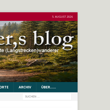
5. AUGUST 2026
ORTE
ARCHIV
ÜBER……