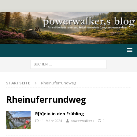
STARTSEITE
Rheinuferrundweg
Rheinuferrundweg
R[h]ein in den Frühling
11. März 2024
powerwalkers
0