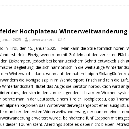
n Trail
URBAN WALKS
ig
QUALITÄTSWANDERWEGE
r Drachenwege
ODENWALD
felder Hochplateau Winterweitwanderung
. Januar 2025
powerwalkers
0
ld in Tirol, den 15. Januar 2025 – Man kann die Stille förmlich hören. 
anderstiefeln. Einzig, wenn man mit Grödeln auf den vereisten Fläche
 den Eiskrampen, jedoch bei kontinuierlichem Schritt entwickelt sich
mische Begleitung, die sich harmonisch in die weitläufige Winterlands
 den Winterwald – dann, wenn auf den nahen Loipen Skilangläufer rege
rwandern die Königsdisziplin im Wandersport. Frisch und rein die Luft.
 Winterlandschaft, flutet das Auge; die Serotoninproduktion wird ange
interblues, der sich in den zurückliegenden lichtarmen Wochen system
n bohrte man in der Leutasch, einem Tiroler Hochplateau, das Them
elen alpinen Regionen das Winterwanderwegsangebot eher lausig ist, u
rte man hier den ersten Winterweitwanderweg, der nun um eine ster
rweitwanderung erweitert wurde, beinhaltend fünf Etappen mit insge
us dieser Touren steht. Allerdings sollte es dabei nicht bleiben. Attra