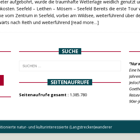
eter aufgebohrt, wurde die traumhafte Wetterlage weidlich genutzt u
kosten. Seefeld – Leithen – Mösern – Seefeld Bereits die erste Tour w
ke vom Zentrum in Seefeld, vorbei am Wildsee, weiterführend über de
ärts nach Reith und weiterführend
[read more…]
SUCHE
“Nur w
Eine h
Jahren
SEITENAUFRUFE
Jedoch
Goethe
Seitenaufrufe gesamt :
1.385.780
Reisev
90er-J
ionierte natur- und kulturinteressierte (Langstrecken)wanderer