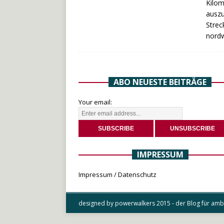
Kilom
auszu
Strec
nordw
ABO NEUESTE BEITRÄGE
Your email:
IMPRESSUM
Impressum / Datenschutz
designed by powerwalkers 2015 - der Blog für ambit