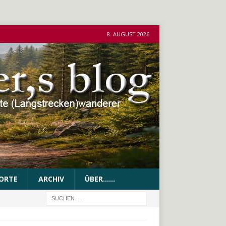
8. AUGUST 2026
ORTE
ARCHIV
ÜBER……