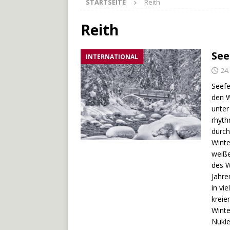
STARTSEITE
Reith
[ 27. Mai 2026 ]
Der Münche
[ 3. Mai 2026 ]
Der Bliesste
Reith
[ 29. Juli 2026 ]
Odenwälde
See
INTERNATIONAL
24
Seefe
den W
unter
rhyth
durch
Winte
weiße
des W
Jahre
in vi
kreie
Winte
Nukle