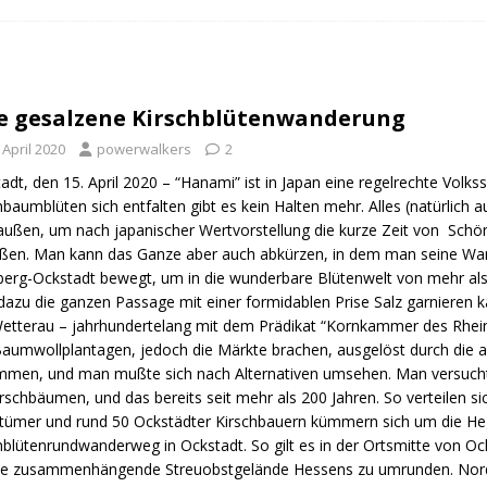
n Trail
URBAN WALKS
ig
QUALITÄTSWANDERWEGE
r Drachenwege
ODENWALD
e gesalzene Kirschblütenwanderung
 April 2020
powerwalkers
2
adt, den 15. April 2020 – “Hanami” ist in Japan eine regelrechte Vol
hbaumblüten sich entfalten gibt es kein Halten mehr. Alles (natürlich
raußen, um nach japanischer Wertvorstellung die kurze Zeit von Schön
ßen. Man kann das Ganze aber auch abkürzen, in dem man seine Wande
berg-Ockstadt bewegt, um in die wunderbare Blütenwelt von mehr al
azu die ganzen Passage mit einer formidablen Prise Salz garnieren ka
etterau – jahrhundertelang mit dem Prädikat “Kornkammer des Rhein-
Baumwollplantagen, jedoch die Märkte brachen, ausgelöst durch die 
men, und man mußte sich nach Alternativen umsehen. Man versuchte 
irschbäumen, und das bereits seit mehr als 200 Jahren. So verteilen s
tümer und rund 50 Ockstädter Kirschbauern kümmern sich um die Hege 
hblütenrundwanderweg in Ockstadt. So gilt es in der Ortsmitte von O
e zusammenhängende Streuobstgelände Hessens zu umrunden. Nordw