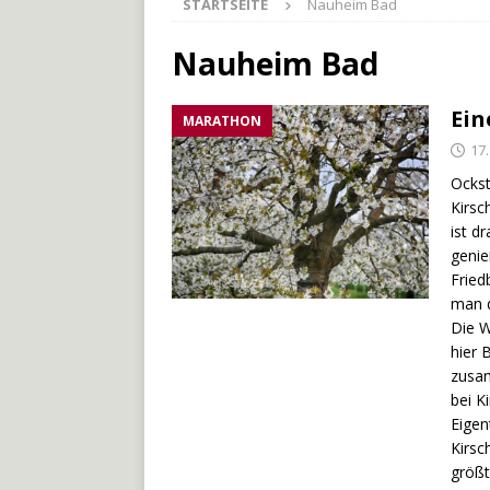
STARTSEITE
Nauheim Bad
[ 27. Mai 2026 ]
Der Münche
[ 3. Mai 2026 ]
Der Bliesste
Nauheim Bad
[ 29. Juli 2026 ]
Odenwälde
Ein
MARATHON
17.
Ockst
Kirsc
ist d
genie
Fried
man d
Die W
hier 
zusam
bei K
Eigen
Kirsc
größt