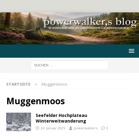
STARTSEITE
Muggenmoos
Muggenmoos
Seefelder Hochplateau
Winterweitwanderung
24. Januar 2025
powerwalkers
0