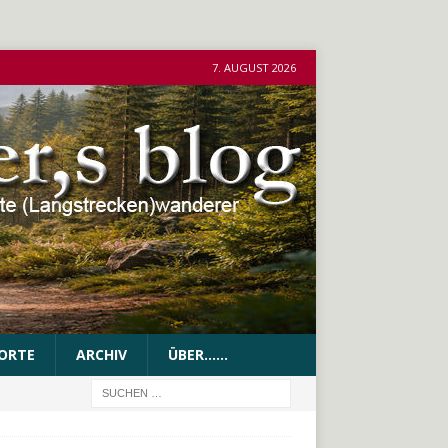
7. AUGUST 2026
ORTE
ARCHIV
ÜBER……