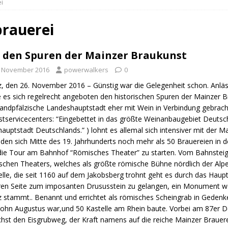
i
n Trail
URBAN WALKS
ig
QUALITÄTSWANDERWEGE
brauerei
r Drachenwege
ODENWALD
 den Spuren der Mainzer Braukunst
. November 2016
powerwalkers
0
, den 26. November 2016 – Günstig war die Gelegenheit schon. Anlä
 es sich regelrecht angeboten den historischen Spuren der Mainzer B
landpfälzische Landeshauptstadt eher mit Wein in Verbindung gebrach
stservicecenters: “Eingebettet in das größte Weinanbaugebiet Deutsch
auptstadt Deutschlands.” ) lohnt es allemal sich intensiver mit der M
den sich Mitte des 19. Jahrhunderts noch mehr als 50 Brauereien in 
die Tour am Bahnhof “Römisches Theater” zu starten. Vom Bahnsteig 
chen Theaters, welches als größte römische Bühne nördlich der Alpen 
elle, die seit 1160 auf dem Jakobsberg trohnt geht es durch das H
ren Seite zum imposanten Drususstein zu gelangen, ein Monument w
 stammt.. Benannt und errichtet als römisches Scheingrab in Gedenk
sohn Augustus war,und 50 Kastelle am Rhein baute. Vorbei am 87er
hst den Eisgrubweg, der Kraft namens auf die reiche Mainzer Brauere