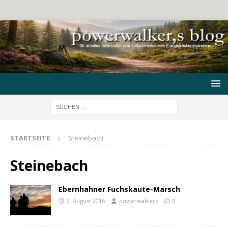
STARTSEITE
Steinebach
Steinebach
Ebernhahner Fuchskaute-Marsch
9. August 2016
powerwalkers
0