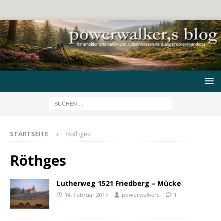
STARTSEITE
Röthges
Röthges
Lutherweg 1521 Friedberg – Mücke
14. Februar 2017
powerwalkers
1