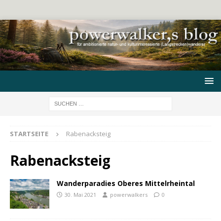
STARTSEITE
Rabenacksteig
Rabenacksteig
Wanderparadies Oberes Mittelrheintal
30. Mai 2021
powerwalkers
0