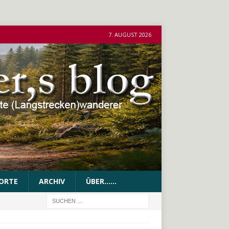
7. AUGUST 2026
ORTE
ARCHIV
ÜBER……