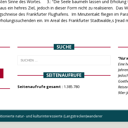
ten Sinne des Wortes. 3.: “Die Seele baumeln lassen und Erholung fi
aus ein hehres Ziel, jedoch in dieser Form nicht zu realisieren. Das W
gschneise des Frankfurter Flughafens. Im Minutentakt fliegen im Para
rholungssuchenden ein. Im Areal des Frankfurter Stadtwalde,s
[read 
SUCHE
“Nur w
Eine h
Jahren
SEITENAUFRUFE
Jedoch
Goethe
Seitenaufrufe gesamt :
1.385.780
Reisev
90er-J
ionierte natur- und kulturinteressierte (Langstrecken)wanderer