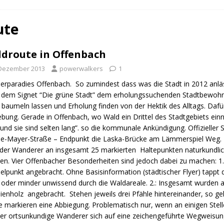
n Trail
URBAN WALKS
ig
QUALITÄTSWANDERWEGE
ute
r Drachenwege
ODENWALD
droute in Offenbach
 Dezember 2013
powerwalkers
1
rparadies Offenbach. So zumindest dass was die Stadt in 2012 anläs
 dem Signet “Die grüne Stadt” dem erholungssuchenden Stadtbewohner
 baumeln lassen und Erholung finden von der Hektik des Alltags. Dafü
ung. Gerade in Offenbach, wo Wald ein Drittel des Stadtgebiets einn
und sie sind selten lang”. so die kommunale Ankündigung. Offizieller 
e-Mayer-Straße – Endpunkt die Laska-Brücke am Lämmerspiel Weg. E
der Wanderer an insgesamt 25 markierten Haltepunkten naturkundlic
n. Vier Offenbacher Besonderheiten sind jedoch dabei zu machen: 1.: 
elpunkt angebracht. Ohne Basisinformation (städtischer Flyer) tapp
oder minder unwissend durch die Waldareale. 2.: Insgesamt wurden a
ienholz angebracht. Stehen jeweils drei Pfähle hintereinander, so g
e markieren eine Abbiegung. Problematisch nur, wenn an einigen Ste
er ortsunkundige Wanderer sich auf eine zeichengeführte Wegweisung 