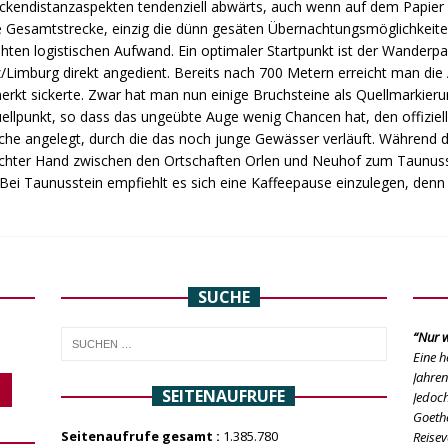
ckendistanzaspekten tendenziell abwärts, auch wenn auf dem Papie
ie Gesamtstrecke, einzig die dünn gesäten Übernachtungsmöglichkeite
en logistischen Aufwand. Ein optimaler Startpunkt ist der Wanderpa
/Limburg direkt angedient. Bereits nach 700 Metern erreicht man die 
t sickerte. Zwar hat man nun einige Bruchsteine als Quellmarkierun
ellpunkt, so dass das ungeübte Auge wenig Chancen hat, den offiziell
eiche angelegt, durch die das noch junge Gewässer verläuft. Während 
rechter Hand zwischen den Ortschaften Orlen und Neuhof zum Taunuss
ei Taunusstein empfiehlt es sich eine Kaffeepause einzulegen, denn
SUCHE
“Nur w
Eine h
Jahren
SEITENAUFRUFE
Jedoch
Goethe
Seitenaufrufe gesamt :
1.385.780
Reisev