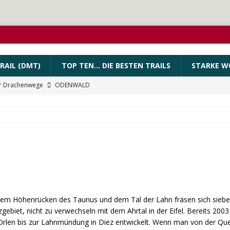
RAIL (DMT)
TOP TEN… DIE BESTEN TRAILS
STARKE W
r Drachenwege
ODENWALD
est Coast Path
INTERNATIONAL
PEssartweg
FRANKEN
n Trail
URBAN WALKS
ig
QUALITÄTSWANDERWEGE
dem Höhenrücken des Taunus und dem Tal der Lahn fräsen sich sieben
zgebiet, nicht zu verwechseln mit dem Ahrtal in der Eifel. Bereits 20
rlen bis zur Lahnmündung in Diez entwickelt. Wenn man von der Que