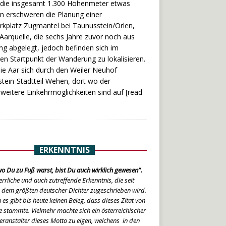
r die insgesamt 1.300 Höhenmeter etwas
n erschweren die Planung einer
rkplatz Zugmantel bei Taunusstein/Orlen,
Aarquelle, die sechs Jahre zuvor noch aus
g abgelegt, jedoch befinden sich im
en Startpunkt der Wanderung zu lokalisieren.
die Aar sich durch den Weiler Neuhof
tein-Stadtteil Wehen, dort wo der
 weitere Einkehrmöglichkeiten sind auf
[read
ERKENNTNIS
o Du zu Fuß warst, bist Du auch wirklich gewesen”.
errliche und auch zutreffende Erkenntnis, die seit
 dem größten deutscher Dichter zugeschrieben wird.
 es gibt bis heute keinen Beleg, dass dieses Zitat von
 stammte. Vielmehr machte sich ein österreichischer
eranstalter dieses Motto zu eigen, welchens in den