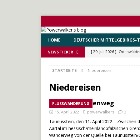
HOME
DEUTSCHER MITTELGEBIRGS-T
[ 29. Juli 2026 ]
Odenwälde
NEWS TICKER
[ 13. Juli 2026 ]
Der South W
STARTSEITE
Niedereisen
[ 10. Juni 2026 ]
Der WEstS
[ 27. Mai 2026 ]
Der Münche
Niedereisen
[ 3. Mai 2026 ]
Der Bliesste
Der Aarhöhenweg
FLUSSWANDERUNG
15. April 2022
powerwalkers
2
Taunusstein, den 11. April 2022 – Zwischen 
Aartal im hessisch/rheinlandpfälzischen Gren
Wanderweg von der Quelle bei Taunusstein/O