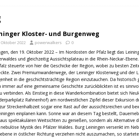
n Trail
URBAN WALKS
ig
QUALITÄTSWANDERWEGE
g
r Drachenwege
ODENWALD
ninger Kloster- und Burgenweg
. Oktober 2022
powerwalkers
0
ngen, den 19. Oktober 2022 – Im Nordosten der Pfalz liegt das Leining
erwaldes und gleichzeitig Aussichtsplateau in die Rhein-Neckar-Ebene
falz steuerte von hier die Geschicke der Region, wobei zu besten Zeite
eckte. Zwei Premiumwanderwege, der Leininger Klosterweg und der L
enheit in die geschichtsträchtige Region einzutauchen. Da historisc
 immer auf eine gemeinsame Geschichte zurückblickten ist es sinnvo
u verbinden. Als Einstieg in diese Wanderkombination bietet sich Neu
erparkplatz Rahnenhof) am nordwestlichen Zipfel dieser Exkursion d
 zur Streckenhalbzeit sogar eine Rast auf der aussichtsreichen und be
iningen einplanen kann. Sonne war an diesem Tag bestellt, Dauernebe
aus spektakulären Weitsichten zu genießen, sondern als Alternative 
e nebulöse Mystik des Pfälzer Waldes. Burg Leiningen versenkt im Nebel
ebene in östlicher Richtung verziehen nicht auszumachen, so startet