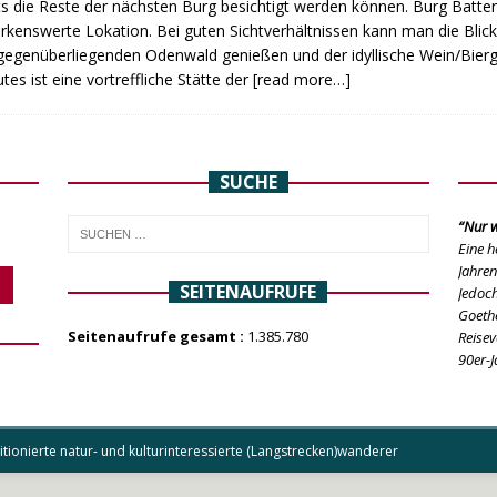
ts die Reste der nächsten Burg besichtigt werden können. Burg Battenb
kenswerte Lokation. Bei guten Sichtverhältnissen kann man die Blicke
egenüberliegenden Odenwald genießen und der idyllische Wein/Bierga
tes ist eine vortreffliche Stätte der
[read more…]
SUCHE
“Nur w
Eine h
Jahren
SEITENAUFRUFE
Jedoch
Goethe
Seitenaufrufe gesamt :
1.385.780
Reisev
90er-J
ionierte natur- und kulturinteressierte (Langstrecken)wanderer