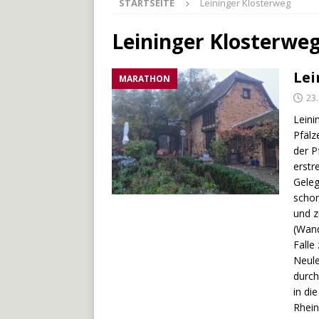
STARTSEITE
Leininger Klosterweg
[ 27. Mai 2026 ]
Der Münche
[ 3. Mai 2026 ]
Der Bliesste
Leininger Klosterwe
[ 29. Juli 2026 ]
Odenwälde
Lei
MARATHON
23
Leini
Pfälz
der P
erstr
Geleg
schon
und z
(Wand
Falle
Neule
durch
in di
Rhein