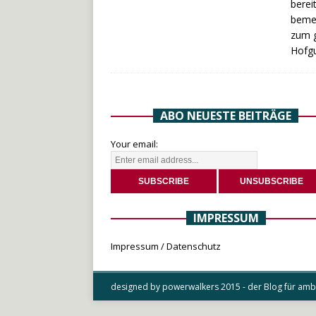
berei
bemer
zum g
Hofgu
ABO NEUESTE BEITRÄGE
Your email:
IMPRESSUM
Impressum / Datenschutz
designed by powerwalkers 2015 - der Blog für ambit