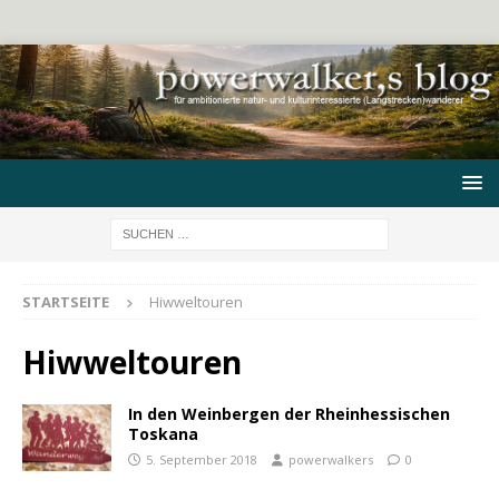
STARTSEITE
Hiwweltouren
Hiwweltouren
In den Weinbergen der Rheinhessischen
Toskana
5. September 2018
powerwalkers
0