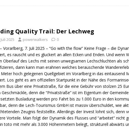
n Trail
URBAN WALKS
ig
QUALITÄTSWANDERWEGE
r Drachenwege
ODENWALD
ding Quality Trail: Der Lechweg
 Juli 2025
powerwalkers
0
– Vorarlberg, 7. Juli 2025 – “Go with the flow” Keine Frage – die Dyna
ert, es rauscht und es gluckert an allen Ecken und Enden. Und wenn
n Oberlauf des Lechs mit seinen unwegsamen Lechschluchten als sch
ifizieren, dann kann man erahnen welches berauschende Wandererl
 Meter hoch gelegenen Quellgebiet im Vorarlberg in das eintausend M
rt. Los geht es am offiziellen Startpunkt in der Nähe des Formarins
em Bus über eine Privatstraße, für die eine Gebühr von stolzen 25 Eur
n Geschmäckle, denn die “Privatstraße” ist im Eigentum der Gemeind
esetzten Busladung werden pro Fahrt bis zu 1.000 Euro in den kommun
rbar, denn die Lech-Tourismus GmbH ist massiv überschuldet, wie ak
chtetenden Zeugnis feststellte. Allerdings der Invest lohnt sich, denn
re Vorteile. Man folgt der Dynamik des Flusses und “arbeitet” nicht 
in toto mit mehr als 3.000 Höhenmetern belegt, strukturell abwärts