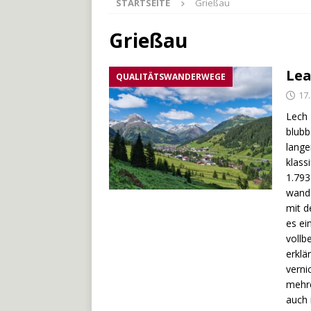
STARTSEITE
Grießau
[ 27. Mai 2026 ]
Der Münche
[ 3. Mai 2026 ]
Der Bliesste
Grießau
[ 29. Juli 2026 ]
Odenwälde
Lea
QUALITÄTSWANDERWEGE
17.
Lech 
blubb
lange
klass
1.793
wande
mit d
es ei
vollb
erklä
verni
mehre
auch 