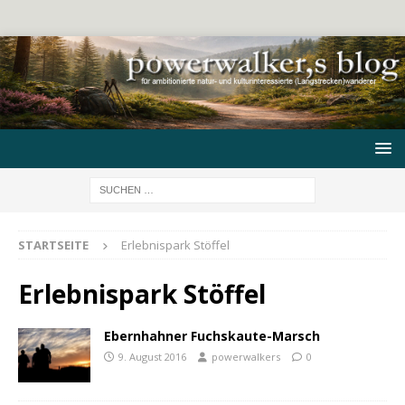
STARTSEITE
Erlebnispark Stöffel
Erlebnispark Stöffel
Ebernhahner Fuchskaute-Marsch
9. August 2016
powerwalkers
0