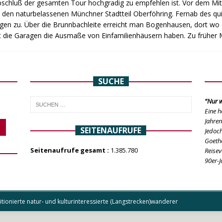
bschluß der gesamten Tour hochgradig zu empfehlen ist. Vor dem Mitt
 den naturbelassenen Münchner Stadtteil Oberföhring. Fernab des quir
gen zu. Über die Brunnbachleite erreicht man Bogenhausen, dort wo 
t die Garagen die Ausmaße von Einfamilienhäusern haben. Zu früher
SUCHE
“Nur w
Eine h
Jahren
SEITENAUFRUFE
Jedoch
Goethe
Seitenaufrufe gesamt :
1.385.780
Reisev
90er-J
ionierte natur- und kulturinteressierte (Langstrecken)wanderer