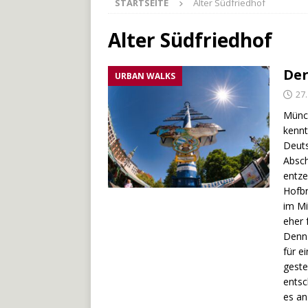
STARTSEITE
Alter Südfriedhof
[ 27. Mai 2026 ]
Der Münche
[ 3. Mai 2026 ]
Der Bliesste
Alter Südfriedhof
[ 29. Juli 2026 ]
Odenwälde
Der
URBAN WALKS
27
Münch
kennt
Deuts
Absch
entze
Hofbr
im Mi
eher 
Denn 
für e
geste
entsc
es an