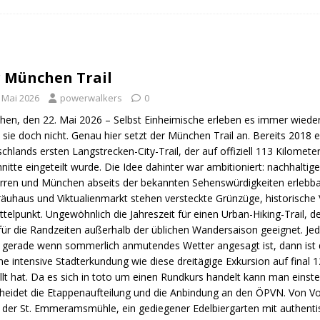
n Trail
URBAN WALKS
ig
QUALITÄTSWANDERWEGE
r Drachenwege
ODENWALD
 München Trail
. Mai 2026
powerwalkers
0
en, den 22. Mai 2026 – Selbst Einheimische erleben es immer wieder
 sie doch nicht. Genau hier setzt der München Trail an. Bereits 2018
chlands ersten Langstrecken-City-Trail, der auf offiziell 113 Kilomete
nitte eingeteilt wurde. Die Idee dahinter war ambitioniert: nachhalti
rren und München abseits der bekannten Sehenswürdigkeiten erlebbar
äuhaus und Viktualienmarkt stehen versteckte Grünzüge, historische 
ttelpunkt. Ungewöhnlich die Jahreszeit für einen Urban-Hiking-Trail, 
für die Randzeiten außerhalb der üblichen Wandersaison geeignet. Jed
gerade wenn sommerlich anmutendes Wetter angesagt ist, dann ist di
ine intensive Stadterkundung wie diese dreitägige Exkursion auf final
llt hat. Da es sich in toto um einen Rundkurs handelt kann man ein
heidet die Etappenaufteilung und die Anbindung an den ÖPVN. Von Vo
 der St. Emmeramsmühle, ein gediegener Edelbiergarten mit authentisch