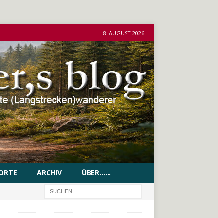
8. AUGUST 2026
ORTE
ARCHIV
ÜBER……