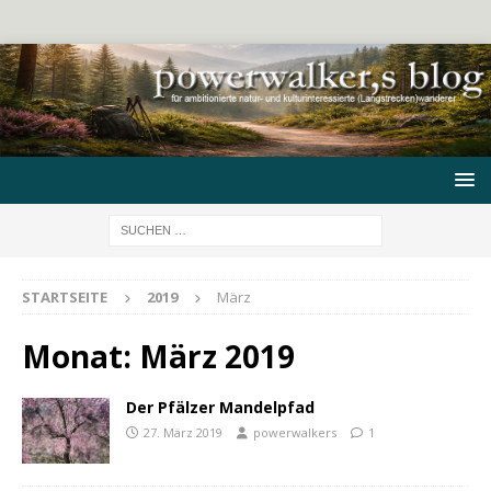
STARTSEITE
2019
März
Monat:
März 2019
Der Pfälzer Mandelpfad
27. März 2019
powerwalkers
1