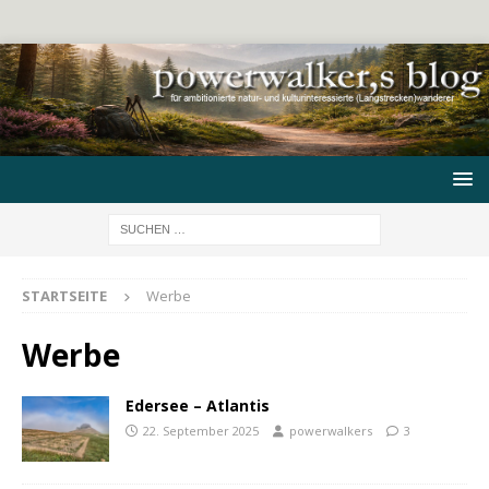
STARTSEITE
Werbe
Werbe
Edersee – Atlantis
22. September 2025
powerwalkers
3