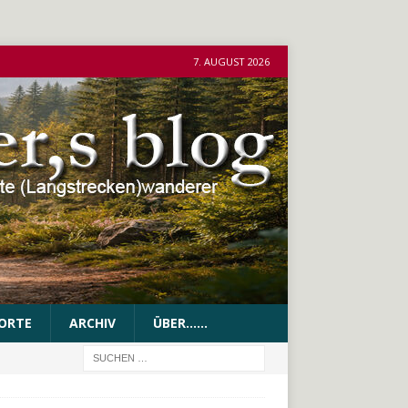
7. AUGUST 2026
ORTE
ARCHIV
ÜBER……