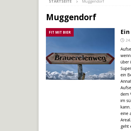
STARTSEITE
Muggendorf
[ 27. Mai 2026 ]
Der Münche
[ 3. Mai 2026 ]
Der Bliesste
Muggendorf
[ 29. Juli 2026 ]
Odenwälde
Ein
FIT MIT BIER
24.
Aufse
wenn 
über 
Super
ein B
Annaf
Aufse
dem V
im sü
kann.
eine 
Areal
geht 