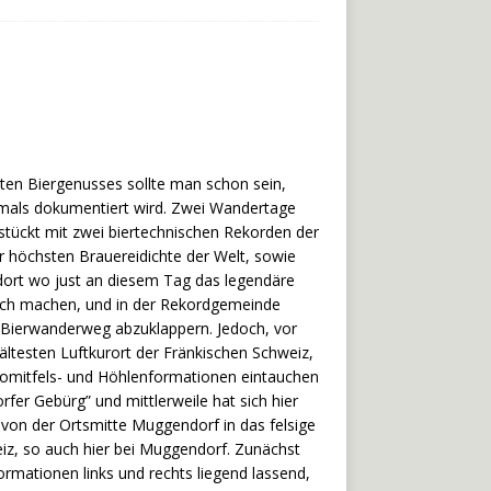
erten Biergenusses sollte man schon sein,
stmals dokumentiert wird. Zwei Wandertage
tückt mit zwei biertechnischen Rekorden der
r höchsten Brauereidichte der Welt, sowie
 dort wo just an diesem Tag das legendäre
nfach machen, und in der Rekordgemeinde
n Bierwanderweg abzuklappern. Jedoch, vor
ältesten Luftkurort der Fränkischen Schweiz,
lomitfels- und Höhlenformationen eintauchen
er Gebürg” und mittlerweile hat sich hier
s von der Ortsmitte Muggendorf in das felsige
iz, so auch hier bei Muggendorf. Zunächst
rmationen links und rechts liegend lassend,