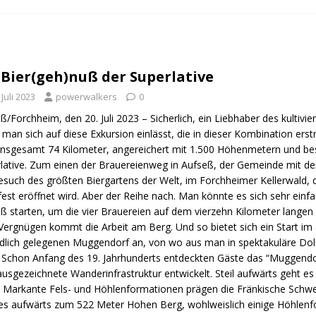
n Trail
URBAN WALKS
ig
QUALITÄTSWANDERWEGE
r Drachenwege
ODENWALD
 Bier(geh)nuß der Superlative
 Juli 2023
powerwalkers
0
ß/Forchheim, den 20. Juli 2023 – Sicherlich, ein Liebhaber des kultivi
man sich auf diese Exkursion einlässt, die in dieser Kombination er
insgesamt 74 Kilometer, angereichert mit 1.500 Höhenmetern und bes
lative. Zum einen der Brauereienweg in Aufseß, der Gemeinde mit de
esuch des größten Biergartens der Welt, im Forchheimer Kellerwald,
est eröffnet wird. Aber der Reihe nach. Man könnte es sich sehr ei
ß starten, um die vier Brauereien auf dem vierzehn Kilometer lange
ergnügen kommt die Arbeit am Berg. Und so bietet sich ein Start im 
dlich gelegenen Muggendorf an, von wo aus man in spektakuläre Do
 Schon Anfang des 19. Jahrhunderts entdeckten Gäste das “Muggendorf
ausgezeichnete Wanderinfrastruktur entwickelt. Steil aufwärts geht e
. Markante Fels- und Höhlenformationen prägen die Fränkische Schwe
es aufwärts zum 522 Meter Hohen Berg, wohlweislich einige Höhlenfo