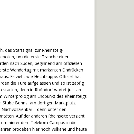
, das Startsignal zur Rheinsteig-
ngeboten, um die erste Tranche einer
den nach Süden, beginnend am offiziellen
r erste Wandertag mit markanten Eindrücken
s. Es zieht wie Hechtsuppe. Offiziell hat
den die Türe aufgelassen und so ist zapfig.
 starten, denn in Rhöndorf wartet just an
m Winterprolog am Endpunkt des Rheinsteigs
en Stube Bonns, am dortigen Marktplatz,
. Nachvollziehbar – denn unter den
itäten. Auf der anderen Rheinseite verzieht
l um hinter dem Telekom-Campus in die
Jahren brodelten hier noch Vulkane und heute