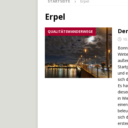
STARTSEITE
Erpel
[ 27. Mai 2026 ]
Der Münche
[ 3. Mai 2026 ]
Der Bliesste
Erpel
[ 29. Juli 2026 ]
Odenwälde
Der
QUALITÄTSWANDERWEGE
10
Bonn,
Winte
außer
Start
und e
sich 
Es ha
diese
in Wi
einen
beleu
sich 
erste