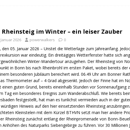
n Trail
URBAN WALKS
ig
QUALITÄTSWANDERWEGE
r Drachenwege
ODENWALD
 Rheinsteig im Winter – ein leiser Zauber
. Januar 2026
powerwalkers
0
 den 05. Januar 2026 – Unstet die Wetterlage zum Jahreanfang. Jedoch
rexkursion war eindeutig. Ein dreitägiges Wetterfenster hatte sich a
gewöhnlichen Winter-Wandertour anzugehen. Der Rheinsteig von Nor
punkt in Bonn bis nach Rheinbrohl im ersten Paket, wobei bereits de
inem besonderen Jubiläum bereichert wird. 06.49 Uhr am Bonner Rathau
das Thermometer auf – 4 Grad abgesenkt. Jedoch der Finne hat im Nor
t einen guten Grund, bereits eineinhalb Stunden vor Sonnenaufgang zu
m Tag ein besonderes Ereignis zum Wanderabschluß. Wie bereits bei
esbaden festgestellt, hat man es tunlichst vermieden auch in der gut
 würdigen Hinweis auf den hier einsetztenden Rheinsteig anzubringen
chteten Kleinstelen mit dem Kürzel BTHVN setzt man hier andere Prior
der Rheinsteig zunächst entlang der Rheinpromenade von Bonn-Beue
n Anhöhen des Naturparks Siebengebirge zu führen. Vor 30 Millionen 