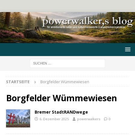
STARTSEITE
Borgfelder Wümmewiesen
Borgfelder Wümmewiesen
Bremer StadtRANDwege
6. Dezember 2025
powerwalkers
0